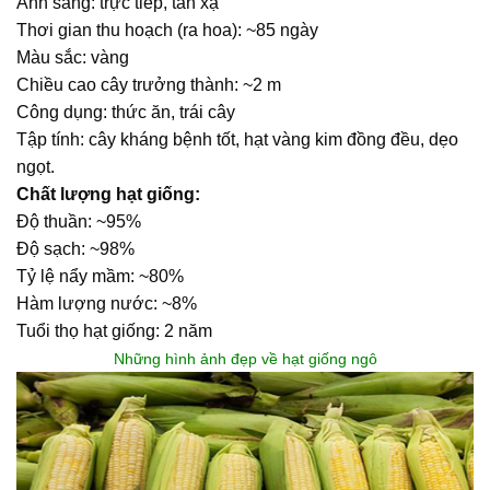
Ánh sáng: trực tiếp, tán xạ
Thơi gian thu hoạch (ra hoa): ~85 ngày
Màu sắc: vàng
Chiều cao cây trưởng thành: ~2 m
Công dụng: thức ăn, trái cây
Tập tính: cây kháng bệnh tốt, hạt vàng kim đồng đều, dẹo
ngọt.
Chất lượng hạt giống:
Độ thuần: ~95%
Độ sạch: ~98%
Tỷ lệ nẩy mầm: ~80%
Hàm lượng nước: ~8%
Tuổi thọ hạt giống: 2 năm
Những hình ảnh đẹp về hạt giống ngô