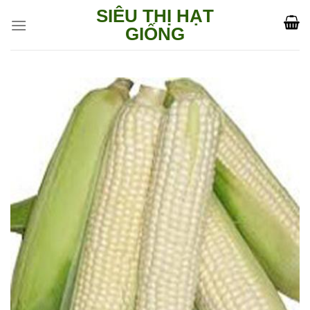
Skip
SIÊU THỊ HẠT
to
GIỐNG
content