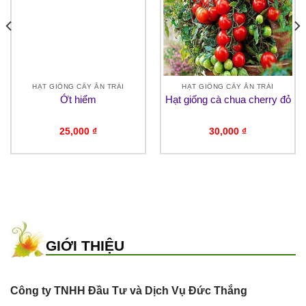
HẠT GIỐNG CÂY ĂN TRÁI
HẠT GIỐNG CÂY ĂN TRÁI
Ớt hiểm
Hạt giống cà chua cherry đỏ
25,000
₫
30,000
₫
GIỚI THIỆU
Công ty TNHH Đầu Tư và Dịch Vụ Đức Thắng