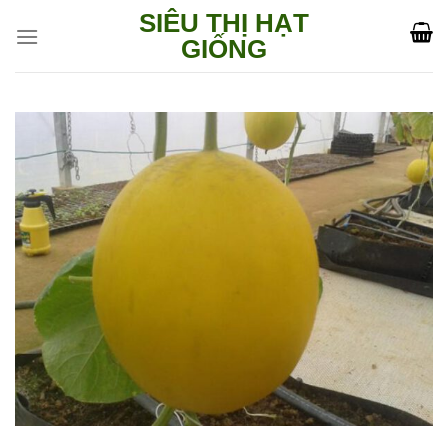
Skip
SIÊU THỊ HẠT
to
GIỐNG
content