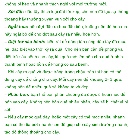
không bị héo và nhanh thích nghi với môi trường mới.
– Xới đất:
dâu tây thích loại đất tới xốp, cho nên để tạo sự thông
thoáng hãy thường xuyên vun xới cho cây.
– Ngắt hoa:
nếu đợt đầu ra hoa đầu tiên, không nên để hoa mà
hãy ngắt bỏ để cho đợt sau cây ra nhiều hoa hơn.
– Diệt trừ sâu bênh:
kiến rất dễ dàng tấn công dâu tây đỏ mùa
hè, đặc biệt vào thời kỳ ra quả. Cho nên bạn cần đề phòng và
diệt trừ sâu bệnh cho cây, khi quả mới lên nên cho quả ở phía
thành bình hoặc bồn để không có sâu bênh.
– Khi cây ra quả và được trồng trong chậu tròn thì bạn có thể
dùng cây để chống cho cây. Mỗi cây nên để khoảng 2- 3 quả,
không nên để nhiều quả sẽ không to và đẹp.
– Phân bón:
bạn thể bón phân chuồng đã được ủ hoai mục để
bón vào cây. Không nên bón quá nhiều phân, cây sẽ bị chết vì bị
sót.
– Nếu cây mọc quá dày, hoặc một cây có thể mọc nhiều nhánh
bạn có thể tỉa bớt nhánh con để giúp cho cây sinh trưởng nhanh,
tạo độ thông thoáng cho cây.