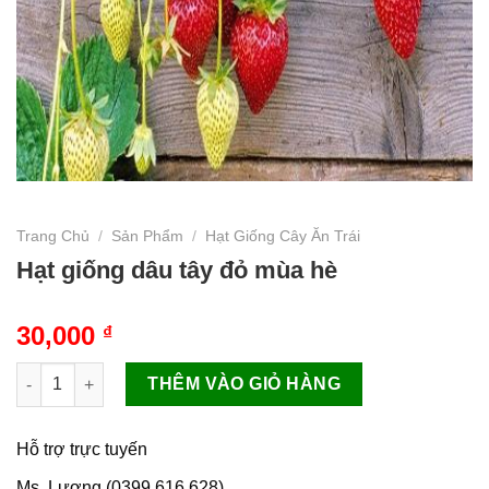
Trang Chủ
/
Sản Phẩm
/
Hạt Giống Cây Ăn Trái
Hạt giống dâu tây đỏ mùa hè
30,000
₫
Hạt giống dâu tây đỏ mùa hè số lượng
THÊM VÀO GIỎ HÀNG
Hỗ trợ trực tuyến
Ms. Lương (0399.616.628)