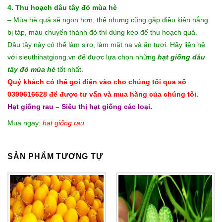
4. Thu hoạch dâu tây đỏ mùa hè
– Mùa hè quả sẽ ngon hơn, thế nhưng cũng gặp điều kiện nắng
bị táp, màu chuyển thành đỏ thì dùng kéo để thu hoạch quả.
Dâu tây này có thể làm siro, làm mặt nạ và ăn tươi. Hãy liên hệ
với sieuthihatgiong.vn để được lựa chọn những
hạt giống dâu
tây đỏ mùa hè
tốt nhất.
Quý khách có thể gọi điện vào cho chúng tôi qua số
0399616628 để được tư vấn và mua hàng của chúng tôi.
Hạt giống rau – Siêu thị hạt giống các loại.
Mua ngay:
hạt giống rau
SẢN PHẨM TƯƠNG TỰ