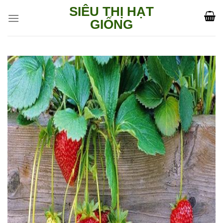
Skip
SIÊU THỊ HẠT
to
GIỐNG
content