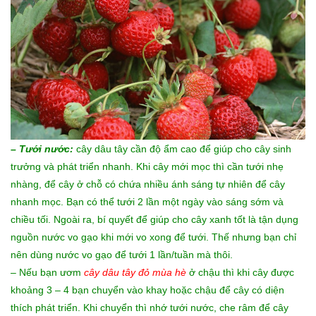
– Tưới nước:
cây dâu tây cần độ ẩm cao để giúp cho cây sinh
trưởng và phát triển nhanh. Khi cây mới mọc thì cần tưới nhẹ
nhàng, để cây ở chỗ có chứa nhiều ánh sáng tự nhiên để cây
nhanh mọc. Bạn có thể tưới 2 lần một ngày vào sáng sớm và
chiều tối. Ngoài ra, bí quyết để giúp cho cây xanh tốt là tận dụng
nguồn nước vo gạo khi mới vo xong để tưới. Thế nhưng bạn chỉ
nên dùng nước vo gạo để tưới 1 lần/tuần mà thôi.
– Nếu bạn ươm
cây dâu tây đỏ mùa hè
ở chậu thì khi cây được
khoảng 3 – 4 bạn chuyển vào khay hoặc chậu để cây có diện
thích phát triển. Khi chuyển thì nhớ tưới nước, che râm để cây