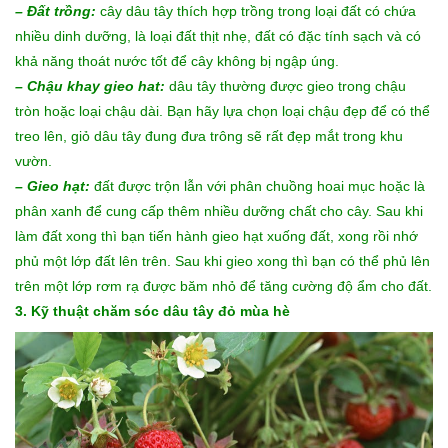
– Đất trồng:
cây dâu tây thích hợp trồng trong loại đất có chứa
nhiều dinh dưỡng, là loại đất thịt nhẹ, đất có đặc tính sạch và có
khả năng thoát nước tốt để cây không bị ngập úng.
– Chậu khay gieo hat:
dâu tây thường được gieo trong chậu
tròn hoặc loại chậu dài. Bạn hãy lựa chọn loại chậu đẹp để có thể
treo lên, giỏ dâu tây đung đưa trông sẽ rất đẹp mắt trong khu
vườn.
– Gieo hạt:
đất được trộn lẫn với phân chuồng hoai mục hoặc là
phân xanh để cung cấp thêm nhiều dưỡng chất cho cây. Sau khi
làm đất xong thì bạn tiến hành gieo hạt xuống đất, xong rồi nhớ
phủ một lớp đất lên trên. Sau khi gieo xong thì bạn có thể phủ lên
trên một lớp rơm rạ được băm nhỏ để tăng cường độ ẩm cho đất.
3. Kỹ thuật chăm sóc dâu tây đỏ mùa hè