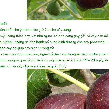
 sóc
ùa khô, chú ý tưới nước giữ ẩm cho cây sung.
mỹ không thích hợp với những nơi có anh sáng gay gắt, vì vậy nên để
hi trồng 2 tháng sẽ tiến hành bổ sung dinh dưỡng cho cây phát triển.
cho cây sẽ giúp cây sinh trưởng tốt.
o thân cây sung mau lớn, ngoài cắt tỉa cành lá người ta còn chú ý bă
thích sung ra quả bằng cách ngừng tưới nước khoảng 15 – 20 ngày, đồng 
hăm sóc và cây cho ra nụ hoa, ra quả như ý.