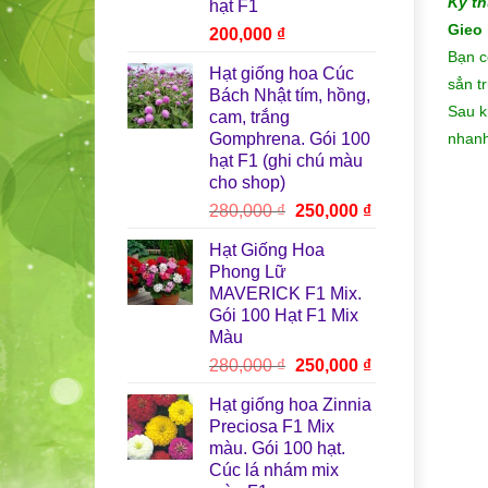
Kỹ th
hạt F1
Gieo 
200,000
₫
Bạn c
Hạt giống hoa Cúc
sẳn t
Bách Nhật tím, hồng,
Sau k
cam, trắng
Gomphrena. Gói 100
nhanh
hạt F1 (ghi chú màu
cho shop)
Giá
Giá
280,000
₫
250,000
₫
gốc
hiện
Hạt Giống Hoa
là:
tại
Phong Lữ
280,000 ₫.
là:
MAVERICK F1 Mix.
250,000 ₫.
Gói 100 Hạt F1 Mix
Màu
Giá
Giá
280,000
₫
250,000
₫
gốc
hiện
Hạt giống hoa Zinnia
là:
tại
Preciosa F1 Mix
280,000 ₫.
là:
màu. Gói 100 hạt.
250,000 ₫.
Cúc lá nhám mix