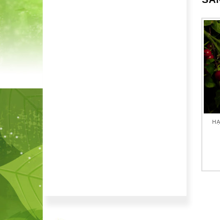
HẠT GIỐNG CÂY ĂN TRÁI
HẠT GIỐNG CÂY ĂN TRÁI
HẠ
Hạt giống đậu cove vàng
Hạt giống dâu tây
25,000
₫
30,000
₫