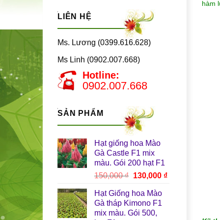
hàm l
LIÊN HỆ
Ms. Lương (0399.616.628)
Ms Linh (0902.007.668)
Hotline:
0902.007.668
SẢN PHẨM
Hạt giống hoa Mào
Gà Castle F1 mix
màu. Gói 200 hạt F1
Giá
Giá
150,000
₫
130,000
₫
gốc
hiện
Hạt Giống hoa Mào
là:
tại
Gà tháp Kimono F1
150,000 ₫.
là:
mix màu. Gói 500,
130,000 ₫.