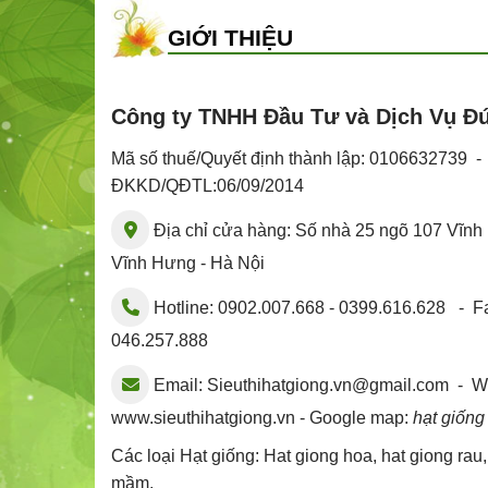
GIỚI THIỆU
Công ty TNHH Đầu Tư và Dịch Vụ Đ
Mã số thuế/Quyết định thành lập: 0106632739 
ĐKKD/QĐTL:06/09/2014
Địa chỉ cửa hàng: Số nhà 25 ngõ 107 Vĩn
Vĩnh Hưng - Hà Nội
Hotline: 0902.007.668 - 0399.616.628 - Fa
046.257.888
Email:
Sieuthihatgiong.vn@gmail.com
- We
www.sieuthihatgiong.vn - Google map:
hạt giống
Các loại Hạt giống:
Hat giong hoa
,
hat giong rau
mầm
,