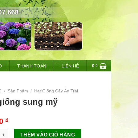
0
₫
O
THANH TOÁN
LIÊN HỆ
ủ
/
Sản Phẩm
/
Hạt Giống Cây Ăn Trái
giống sung mỹ
00
₫
g sung mỹ số lượng
THÊM VÀO GIỎ HÀNG