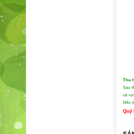
Thu 
Sau t
và rụ
Nếu m
Quý 
SẢ