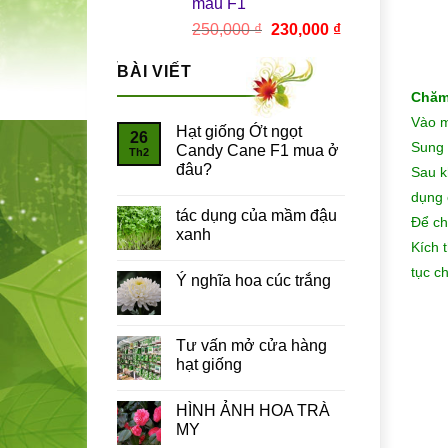
màu F1
Giá
Giá
250,000
₫
230,000
₫
gốc
hiện
là:
tại
BÀI VIẾT
250,000 ₫.
là:
Chăm
230,000 ₫.
Vào m
Hạt giống Ớt ngọt
26
Sung 
Candy Cane F1 mua ở
Th2
đâu?
Sau k
dụng 
tác dụng của mầm đậu
Để ch
xanh
Kích 
tục c
Ý nghĩa hoa cúc trắng
Tư vấn mở cửa hàng
hạt giống
HÌNH ẢNH HOA TRÀ
MY