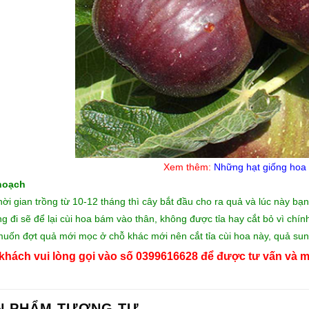
Xem thêm:
Những
hạt giống hoa
hoạch
hời gian trồng từ 10-12 tháng thì cây bắt đầu cho ra quả và lúc này bạ
ng đi sẽ để lại cùi hoa bám vào thân, không được tỉa hay cắt bỏ vì chín
uốn đợt quả mới mọc ở chỗ khác mới nên cắt tỉa cùi hoa này, quả sun
khách vui lòng gọi vào số 0399616628 để được tư vấn và m
N PHẨM TƯƠNG TỰ