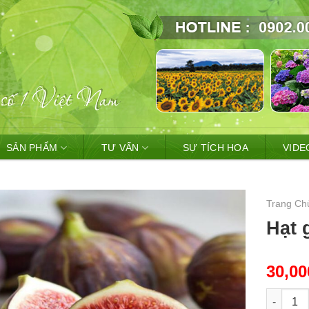
SẢN PHẨM
TƯ VẤN
SỰ TÍCH HOA
VIDE
Trang Ch
Hạt 
30,0
Hạt giốn