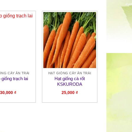
ỐNG CÂY ĂN TRÁI
HẠT GIỐNG CÂY ĂN TRÁI
 giống trạch lai
Hạt giống cà rốt
KSKURODA
30,000
₫
25,000
₫