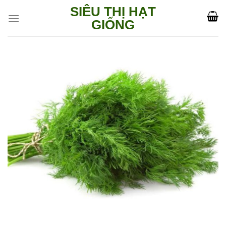
Skip
SIÊU THỊ HẠT
to
GIỐNG
content