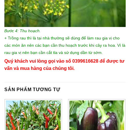
Bước 4: Thu hoạch.
+ Trồng rau thì là
tại nhà thường sẽ dùng để làm rau gia vị cho
các món ăn nên các bạn cần thu hoạch trước khi cây ra hoa. Vì là
rau gia vị nên bạn cần cắt tỉa và sử dụng dần từ sớm.
Quý khách vui lòng gọi vào số 0399616628 để được tư
vấn và mua hàng của chúng tôi.
SẢN PHẨM TƯƠNG TỰ