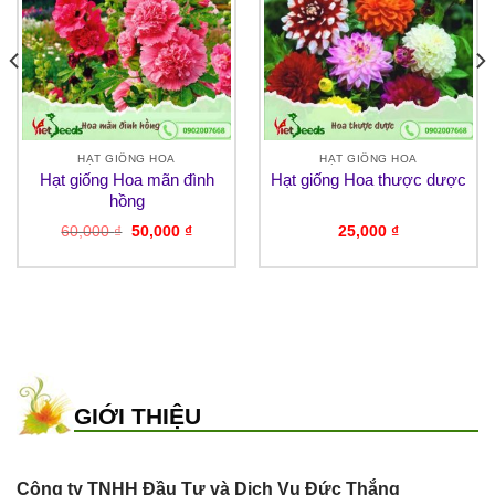
HẠT GIỐNG HOA
HẠT GIỐNG HOA
Hạt giống Hoa mãn đình
Hạt giống Hoa thược dược
hồng
Giá
Giá
60,000
₫
50,000
₫
25,000
₫
gốc
hiện
là:
tại
60,000 ₫.
là:
50,000 ₫.
GIỚI THIỆU
Công ty TNHH Đầu Tư và Dịch Vụ Đức Thắng