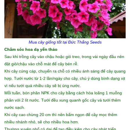
Mua cây giống tốt
tại Đức Thắng Seeds
Chăm sóc hoa dạ yến thảo
Sau khi trồng cây vào chậu hoặc giỏ treo, trong vài ngày đầu nên
đặt giỏ/chậu vào chỗ mát để cây bén rễ.
Khi cây cứng cáp, chuyển ra chỗ có nhiều ánh sáng để cây quang
hợp. Tưới nước từ 1-2 lần/ngày cho cây, chú ý dùng bình dạng xịt
vì nếu tưới quá nhiều cây sẽ bị úng nước.
Mỗi tuần, bón phân NPK cho cây bằng cách hòa loãng 1 muỗng
phân với 2 lít nước. Tưới đều xung quanh gốc cây và tưới thêm
nước sạch.
Khi cây cao chừng 20 cm thì nên bấm ngọn để cây mọc thêm
nhiều nhánh nhỏ, sẽ cho nhiều hoa hơn.
Thường xuyên nhổ cỏ dại để tạo điều kiện cho cây phát triển.