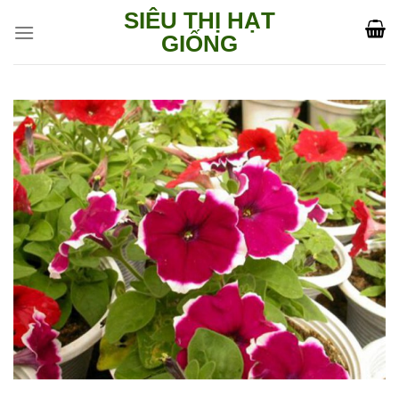
Skip
SIÊU THỊ HẠT
to
GIỐNG
content