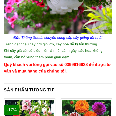
Đức Thắng Seeds chuyên cung cấp
cây giống
tốt nhất
Tránh đặt chậu cây nơi gió lớn, cây hoa dễ bị tổn thương.
Khi cây già cỗi có biểu hiện lá nhỏ, cành gầy, sắc hoa không
thắm, cần bổ xung thêm phân giàu đạm.
Quý khách vui lòng gọi vào số 0399616628 để được tư
vấn và mua hàng của chúng tôi.
SẢN PHẨM TƯƠNG TỰ
-17%