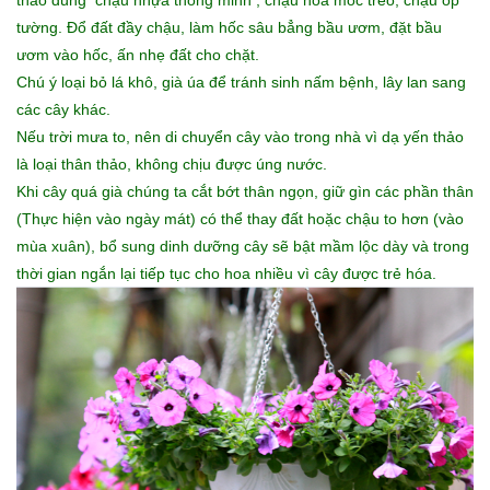
tường. Đổ đất đầy chậu, làm hốc sâu bẳng bầu ươm, đặt bầu
ươm vào hốc, ấn nhẹ đất cho chặt.
Chú ý loại bỏ lá khô, già úa để tránh sinh nấm bệnh, lây lan sang
các cây khác.
Nếu trời mưa to, nên di chuyển cây vào trong nhà vì dạ yến thảo
là loại thân thảo, không chịu được úng nước.
Khi cây quá già chúng ta cắt bớt thân ngọn, giữ gìn các phần thân
(Thực hiện vào ngày mát) có thể thay đất hoặc chậu to hơn (vào
mùa xuân), bổ sung dinh dưỡng cây sẽ bật mầm lộc dày và trong
thời gian ngắn lại tiếp tục cho hoa nhiều vì cây được trẻ hóa.