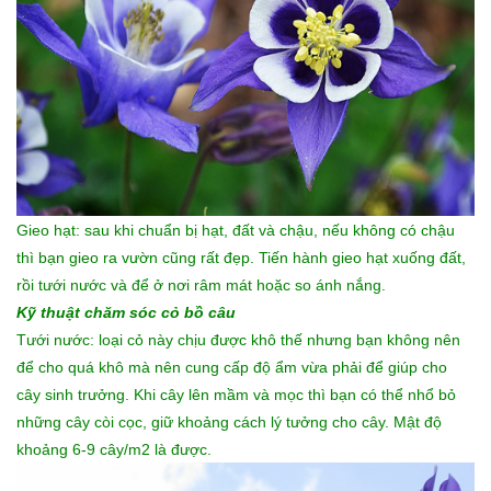
Gieo hạt: sau khi chuẩn bị hạt, đất và chậu, nếu không có chậu
thì bạn gieo ra vườn cũng rất đẹp. Tiến hành gieo hạt xuống đất,
rồi tưới nước và để ở nơi râm mát hoặc so ánh nắng.
Kỹ thuật chăm sóc cỏ bồ câu
Tưới nước: loại cỏ này chịu được khô thế nhưng bạn không nên
để cho quá khô mà nên cung cấp độ ẩm vừa phải để giúp cho
cây sinh trưởng. Khi cây lên mầm và mọc thì bạn có thể nhổ bỏ
những cây còi cọc, giữ khoảng cách lý tưởng cho cây. Mật độ
khoảng 6-9 cây/m2 là được.