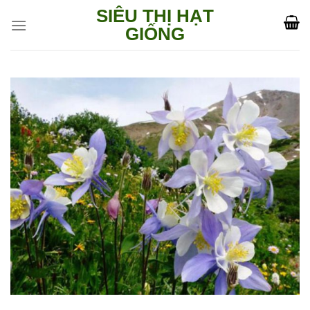
Skip
SIÊU THỊ HẠT
to
GIỐNG
content