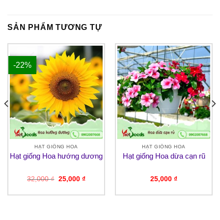
SẢN PHẨM TƯƠNG TỰ
-22%
HẠT GIỐNG HOA
HẠT GIỐNG HOA
Hạt giống Hoa hướng dương
Hạt giống Hoa dừa cạn rũ
Giá
Giá
32,000
₫
25,000
₫
25,000
₫
gốc
hiện
là:
tại
32,000 ₫.
là:
₫.
25,000 ₫.