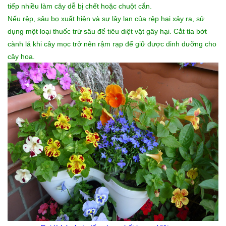
tiếp nhiều làm cây dễ bị chết hoặc chuột cắn.
Nếu rệp, sâu bọ xuất hiện và sự lây lan của rệp hại xảy ra, sử
dụng một loại thuốc trừ sâu để tiêu diệt vật gây hại. Cắt tỉa bớt
cành lá khi cây mọc trở nên rậm rạp để giữ được dinh dưỡng cho
cây hoa.