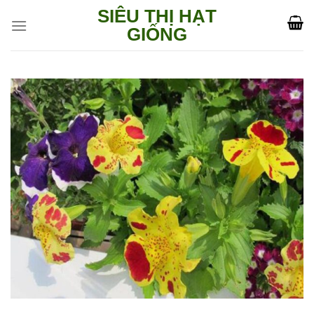
Skip
SIÊU THỊ HẠT
to
GIỐNG
content