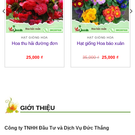
HẠT GIỐNG HOA
HẠT GIỐNG HOA
Hoa thu hải đường đơn
Hạt giống Hoa báo xuân
Giá
Giá
25,000
₫
35,000
₫
25,000
₫
gốc
hiện
là:
tại
35,000 ₫.
là:
₫.
25,000 ₫
GIỚI THIỆU
Công ty TNHH Đầu Tư và Dịch Vụ Đức Thắng