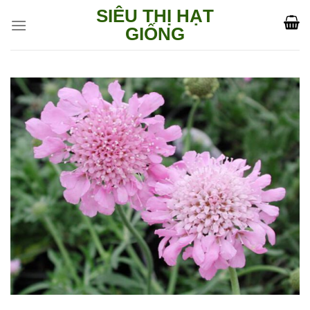
Skip
SIÊU THỊ HẠT
to
GIỐNG
content