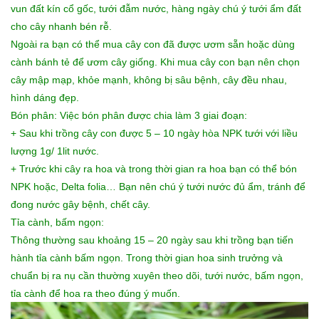
vun đất kín cổ gốc, tưới đẫm nước, hàng ngày chú ý tưới ẩm đất
cho cây nhanh bén rễ.
Ngoài ra bạn có thể mua cây con đã được ươm sẵn hoặc dùng
cành bánh tẻ để ươm cây giống. Khi mua cây con bạn nên chọn
cây mập mạp, khỏe mạnh, không bị sâu bệnh, cây đều nhau,
hình dáng đẹp.
Bón phân: Việc bón phân được chia làm 3 giai đoạn:
+ Sau khi trồng cây con được 5 – 10 ngày hòa NPK tưới với liều
lượng 1g/ 1lit nước.
+ Trước khi cây ra hoa và trong thời gian ra hoa bạn có thể bón
NPK hoặc, Delta folia… Bạn nên chú ý tưới nước đủ ẩm, tránh để
đong nước gây bệnh, chết cây.
Tỉa cành, bấm ngọn:
Thông thường sau khoảng 15 – 20 ngày sau khi trồng bạn tiến
hành tỉa cành bấm ngọn. Trong thời gian hoa sinh trưởng và
chuẩn bị ra nụ cần thường xuyên theo dõi, tưới nước, bấm ngọn,
tỉa cành để hoa ra theo đúng ý muốn.