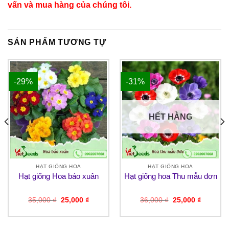
vấn và mua hàng của chúng tôi.
SẢN PHẨM TƯƠNG TỰ
-29%
-31%
HẾT HÀNG
HẠT GIỐNG HOA
HẠT GIỐNG HOA
Hạt giống Hoa báo xuân
Hạt giống hoa Thu mẫu đơn
Giá
Giá
Giá
Giá
35,000
₫
25,000
₫
36,000
₫
25,000
₫
gốc
hiện
gốc
hiện
là:
tại
là:
tại
35,000 ₫.
là:
36,000 ₫.
là:
₫.
25,000 ₫.
25,000 ₫