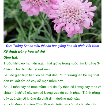
Đức Thắng Seeds siêu thị
bán hạt giống hoa
tốt nhất Việt Nam
Kỹ thuật trồng hoa tai thỏ
Gieo hạt:
Trước khi gieo hạt nên ngâm hạt giống trong nước ấm khoảng 3-
4 tiếng cho đến khi hạt nứt nanh.
Sau đó gieo trực tiếp lên bề mặt đất. Phun sương lên bề mặt đất
đến khi đất ẩm để cây dễ mọc mầm hơn.
Sau 1 tuần cây sẽ mọc mầm. khi đó tùy theo số lượng cây mọc và
chậu mà chỉ để cây con số lượng vừa đủ cạnh nhau. Tránh trồng
dầy quá cây sẽ không đủ chất dinh dưỡng nuôi cây.
Khi cây được khoảng 20 – 25 ngày tuổi bạn có thể chuyển cây