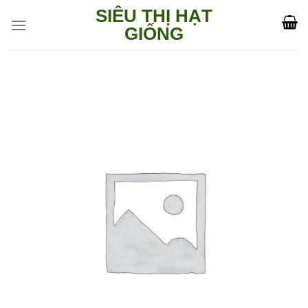
Skip
SIÊU THỊ HẠT
to
GIỐNG
content