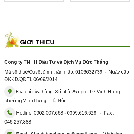
32,000 ₫.
là:
32,000 ₫.
là:
25,000 ₫.
25,000 ₫
GIỚI THIỆU
Công ty TNHH Đầu Tư và Dịch Vụ Đức Thắng
Mã số thuế/Quyết định thành lập: 0106632739 - Ngày cấp
ĐKKD/QĐTL:06/09/2014
Địa chỉ cửa hàng: Số nhà 25 ngõ 107 Vĩnh Hưng,
phường Vĩnh Hưng - Hà Nội
Hotline: 0902.007.668 - 0399.616.628 - Fax :
046.257.888