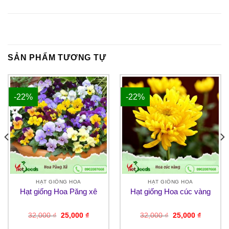
SẢN PHẨM TƯƠNG TỰ
-22%
-22%
HẠT GIỐNG HOA
HẠT GIỐNG HOA
Hạt giống Hoa Păng xê
Hạt giống Hoa cúc vàng
Giá
Giá
Giá
Giá
32,000
₫
25,000
₫
32,000
₫
25,000
₫
gốc
hiện
gốc
hiện
là:
tại
là:
tại