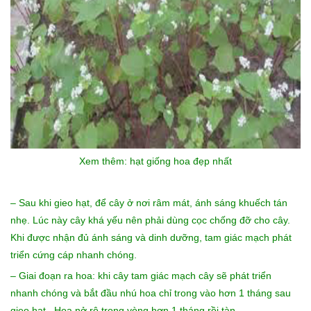
Xem thêm:
hạt giống hoa đẹp
nhất
– Sau khi gieo hạt, để cây ở nơi râm mát, ánh sáng khuếch tán
nhẹ. Lúc này cây khá yếu nên phải dùng cọc chống đỡ cho cây.
Khi được nhận đủ ánh sáng và dinh dưỡng, tam giác mạch phát
triển cứng cáp nhanh chóng.
– Giai đoạn ra hoa: khi cây tam giác mạch cây sẽ phát triển
nhanh chóng và bắt đầu nhú hoa chỉ trong vào hơn 1 tháng sau
gieo hạt,. Hoa nở rộ trong vòng hơn 1 tháng rồi tàn.