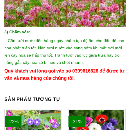
3) Chăm sóc:
– Cần tưới nước đều hàng ngày nhằm tạo độ ẩm cho đất, để cho
hoa phát triển tốt. Nên tưới nước vào sáng sớm khi mặt trời mới
lên cây hoa sẽ hấp thụ tốt. Tránh tưới vào lúc giữa trưa hay tròi
nắng gắt, cây hoa sẽ bị héo và chết nhanh.
Quý khách vui lòng gọi vào số 0399616628 để được tư
vấn và mua hàng của chúng tôi.
SẢN PHẨM TƯƠNG TỰ
-22%
-31%