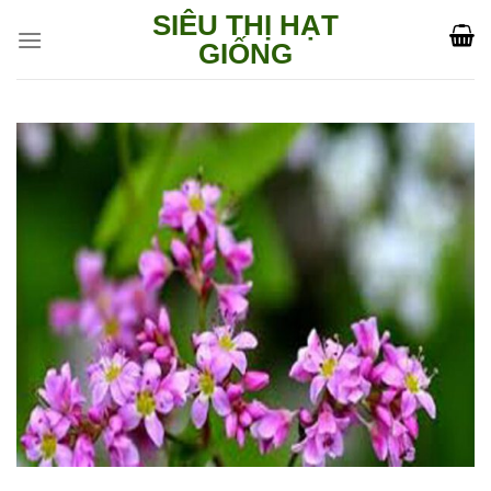
Skip
SIÊU THỊ HẠT
to
GIỐNG
content