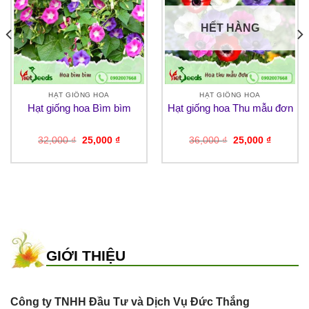
HẾT HÀNG
HẠT GIỐNG HOA
HẠT GIỐNG HOA
Hạt giống hoa Bìm bìm
Hạt giống hoa Thu mẫu đơn
Giá
Giá
Giá
Giá
32,000
₫
25,000
₫
36,000
₫
25,000
₫
gốc
hiện
gốc
hiện
là:
tại
là:
tại
32,000 ₫.
là:
36,000 ₫.
là:
25,000 ₫.
25,000 ₫
GIỚI THIỆU
Công ty TNHH Đầu Tư và Dịch Vụ Đức Thắng