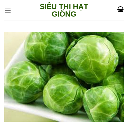
Skip
SIÊU THỊ HẠT
to
GIỐNG
content