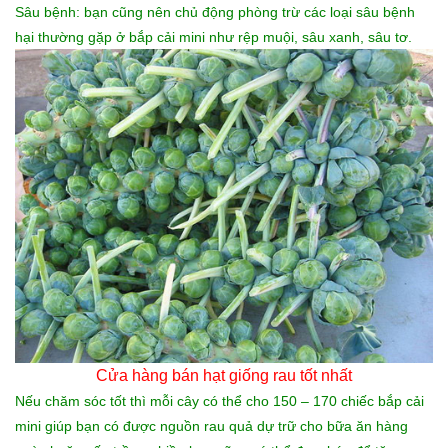
Sâu bệnh: bạn cũng nên chủ động phòng trừ các loại sâu bệnh
hại thường gặp ở bắp cải mini như rệp muội, sâu xanh, sâu tơ.
Cửa hàng bán hạt giống rau tốt nhất
Nếu chăm sóc tốt thì mỗi cây có thể cho 150 – 170 chiếc bắp cải
mini giúp bạn có được nguồn rau quả dự trữ cho bữa ăn hàng