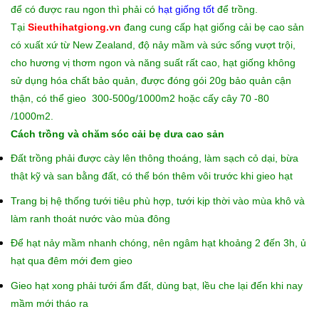
để có được rau ngon thì phải có
hạt giống tốt
để trồng.
Tại
Sieuthihatgiong.vn
đang cung cấp hạt giống cải bẹ cao sản
có xuất xứ từ New Zealand, độ nảy mầm và sức sống vượt trội,
cho hương vị thơm ngon và năng suất rất cao, hạt giống không
sử dụng hóa chất bảo quản, được đóng gói 20g bảo quản cận
thận, có thể gieo 300-500g/1000m2 hoặc cấy cây 70 -80
/1000m2.
Cách trồng và chăm sóc cải bẹ dưa cao sản
Đất trồng phải được cày lên thông thoáng, làm sạch cỏ dại, bừa
thật kỹ và san bằng đất, có thể bón thêm vôi trước khi gieo hạt
Trang bị hệ thống tưới tiêu phù hợp, tưới kịp thời vào mùa khô và
làm ranh thoát nước vào mùa đông
Để hạt nảy mầm nhanh chóng, nên ngâm hạt khoảng 2 đến 3h, ủ
hạt qua đêm mới đem gieo
Gieo hạt xong phải tưới ẩm đất, dùng bạt, lều che lại đến khi nay
mầm mới tháo ra