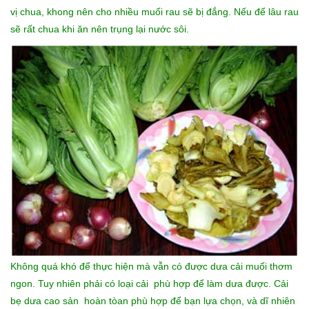
vị chua, khong nên cho nhiều muối rau sẽ bị đắng. Nếu để lâu rau
sẽ rất chua khi ăn nên trụng lại nước sôi.
Không quá khó để thực hiện mà vẫn có được dưa cải muối thơm
ngon. Tuy nhiên phải có loại cải phù hợp để làm dưa được. Cải
bẹ dưa cao sản hoàn tòan phù hợp để bạn lựa chọn, và dĩ nhiên