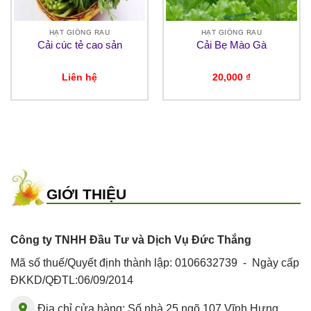
HẠT GIỐNG RAU
HẠT GIỐNG RAU
Cải cúc tẻ cao sản
Cải Bẹ Mào Gà
Liên hệ
20,000
₫
GIỚI THIỆU
Công ty TNHH Đầu Tư và Dịch Vụ Đức Thắng
Mã số thuế/Quyết định thành lập: 0106632739 - Ngày cấp
ĐKKD/QĐTL:06/09/2014
Địa chỉ cửa hàng: Số nhà 25 ngõ 107 Vĩnh Hưng,