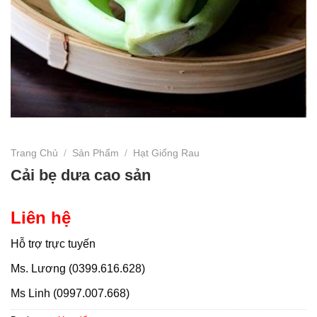
Trang Chủ
/
Sản Phẩm
/
Hạt Giống Rau
Cải bẹ dưa cao sản
Liên hệ
Hỗ trợ trực tuyến
Ms. Lương (0399.616.628)
Ms Linh (0997.007.668)