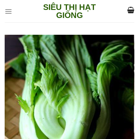
Skip
SIÊU THỊ HẠT
to
GIỐNG
content