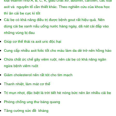
loại vitamin như A, B, C, K, giàu chất xơ, abumin, caroten, các loại
axit và nguyên tố cần thiết khác. Theo nghiên cứu của khoa học
thì ăn cải bẹ cực kì tốt
Cải bẹ có khả năng điều trị được bệnh gout rất hiệu quả. Nên
dùng cải bẹ xanh nấu uống nước hàng ngày, dã nát cải đắp vào
những vùng bị đau
Giúp cơ thể thải ra axit uric độc hại
Cung cấp nhiều axit folic tốt cho máu làm da dẻ trở nên hồng hào
Chứa chất ức chế gây viêm ruột, nên cải bẹ có khả năng ngăn
ngừa bệnh viêm ruột
Giảm cholesterol nên rất tót cho tim mạch
Thanh nhiệt, làm mát cơ thể
Trị mụn nhọt, đặc biệt là trời tiết hè nóng bức nên ăn nhiều cải bẹ
Phòng chống ung thư bàng quang
Tăng cường sức đề kháng