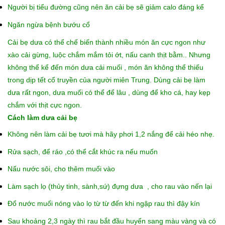
Người bị tiểu đường cũng nên ăn cải bẹ sẽ giảm calo đáng kể
Ngăn ngừa bệnh bướu cổ
Cải bẹ dưa có thể chế biến thành nhiều món ăn cực ngon như
xào cải gừng, luộc chắm mắm tỏi ớt, nấu canh thịt bằm.. Nhưng
không thể kể đến món dưa cải muối , món ăn không thể thiếu
trong dịp tết cổ truyền của người miên Trung. Dùng cải bẹ làm
dưa rất ngon, dưa muối có thể để lâu , dùng để kho cá, hay kẹp
chắm với thịt cực ngon.
Cách làm dưa cải bẹ
Không nên làm cải bẹ tươi mà hãy phơi 1,2 nắng để cải héo nhẹ.
Rửa sạch, để ráo ,có thể cắt khúc ra nếu muốn
Nấu nước sôi, cho thêm muối vào
Làm sạch lọ (thủy tinh, sành,sứ) đựng dưa , cho rau vào nến lại
Đổ nước muối nóng vào lọ từ từ đến khi ngập rau thì đậy kín
Sau khoảng 2,3 ngày thì rau bắt đầu huyển sang màu vàng và có