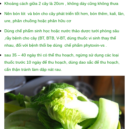
Khoảng cách giữa 2 cây là 20cm , không dày cũng không thưa
Nên bón lót và bón cho cây phát triển tốt hơn, bón thêm, kali, lân,
ure, phân chuồng hoặc phân hữu cơ
Dùng chế phẩm sinh học hoặc nước thảo dược tưới phòng sâu
,rầy bệnh cho cây (BT, BTB, V-BT, dùng thuốc vi sinh thay thế
nhau, đối với bệnh thối bẹ dùng chế phẩm phytoxin-vs .
sau 35 – 40 ngày thì có thể thu hoạch, ngừng sử dụng các loại
thuốc trước 10 ngày để thu hoạch, dùng dao sắc để thu hoạch,
cẩn thận tránh làm dập nát rau.