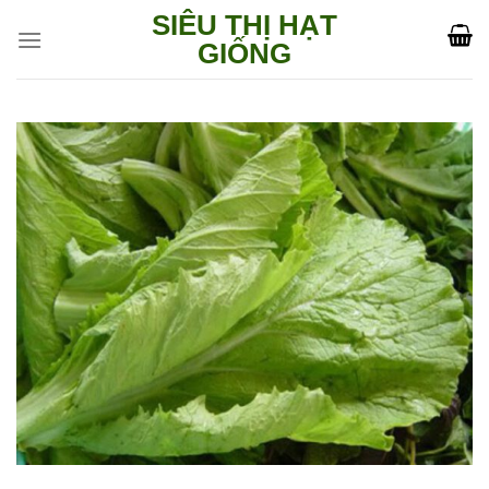
Skip
SIÊU THỊ HẠT
to
GIỐNG
content