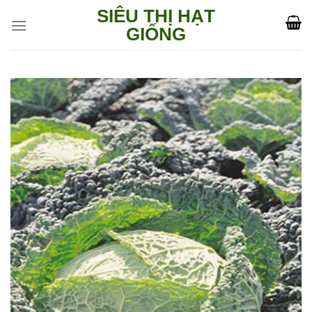
Skip
SIÊU THỊ HẠT
to
GIỐNG
content