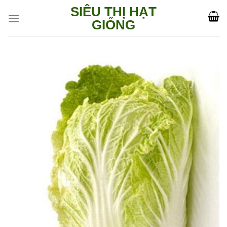
Skip
SIÊU THỊ HẠT
to
GIỐNG
content