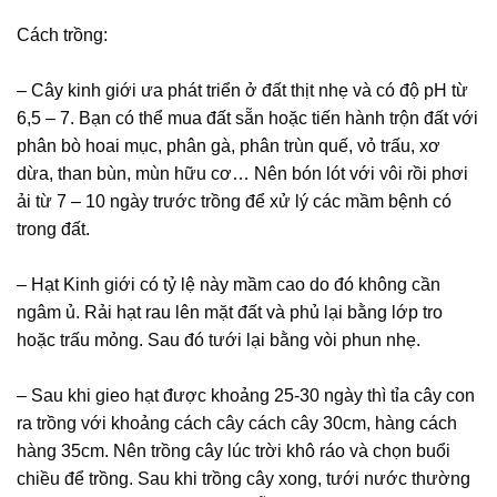
Cách trồng:
– Cây kinh giới ưa phát triển ở đất thịt nhẹ và có độ pH từ
6,5 – 7. Bạn có thể mua đất sẵn hoặc tiến hành trộn đất với
phân bò hoai mục, phân gà, phân trùn quế, vỏ trấu, xơ
dừa, than bùn, mùn hữu cơ… Nên bón lót với vôi rồi phơi
ải từ 7 – 10 ngày trước trồng để xử lý các mầm bệnh có
trong đất.
– Hạt Kinh giới có tỷ lệ này mầm cao do đó không cần
ngâm ủ. Rải hạt rau lên mặt đất và phủ lại bằng lớp tro
hoặc trấu mỏng. Sau đó tưới lại bằng vòi phun nhẹ.
– Sau khi gieo hạt được khoảng 25-30 ngày thì tỉa cây con
ra trồng với khoảng cách cây cách cây 30cm, hàng cách
hàng 35cm. Nên trồng cây lúc trời khô ráo và chọn buổi
chiều để trồng. Sau khi trồng cây xong, tưới nước thường