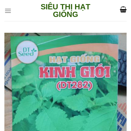
Skip
SIÊU THỊ HẠT
to
GIỐNG
content