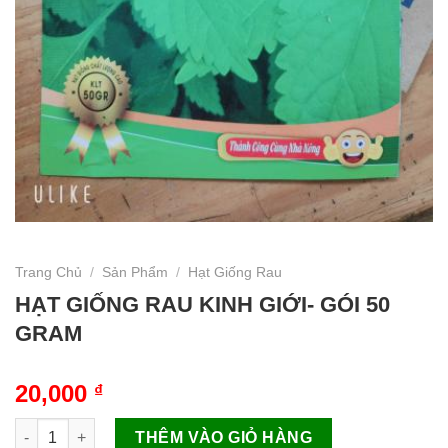
Trang Chủ
/
Sản Phẩm
/
Hạt Giống Rau
HẠT GIỐNG RAU KINH GIỚI- GÓI 50
GRAM
20,000
₫
HẠT GIỐNG RAU KINH GIỚI- GÓI 50 GRAM số lượng
THÊM VÀO GIỎ HÀNG