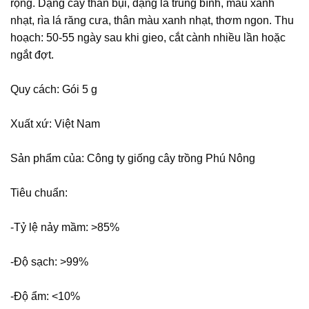
rộng. Dạng cây thân bụi, dạng lá trung bình, màu xanh
nhạt, rìa lá răng cưa, thân màu xanh nhạt, thơm ngon. Thu
hoạch: 50-55 ngày sau khi gieo, cắt cành nhiều lần hoặc
ngắt đợt.
Quy cách: Gói 5 g
Xuất xứ: Việt Nam
Sản phẩm của: Công ty giống cây trồng Phú Nông
Tiêu chuẩn:
-Tỷ lệ nảy mầm: >85%
-Ðộ sạch: >99%
-Ðộ ẩm: <10%