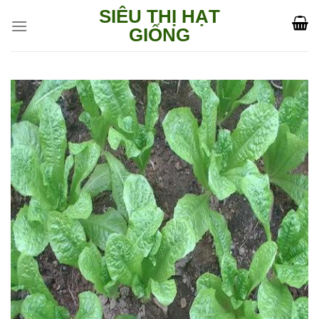
Skip
SIÊU THỊ HẠT
to
GIỐNG
content