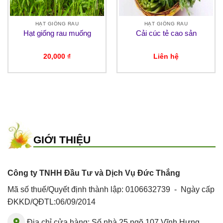
HẠT GIỐNG RAU
HẠT GIỐNG RAU
Hạt giống rau muống
Cải cúc tẻ cao sản
20,000
₫
Liên hệ
GIỚI THIỆU
Công ty TNHH Đầu Tư và Dịch Vụ Đức Thắng
Mã số thuế/Quyết định thành lập: 0106632739 - Ngày cấp
ĐKKD/QĐTL:06/09/2014
Địa chỉ cửa hàng: Số nhà 25 ngõ 107 Vĩnh Hưng,