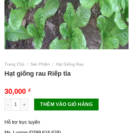
Trang Chủ
/
Sản Phẩm
/
Hạt Giống Rau
Hạt giống rau Riếp tỉa
30,000
₫
Hạt giống rau Riếp tỉa số lượng
THÊM VÀO GIỎ HÀNG
Hỗ trợ trực tuyến
Ms. Lương (0399.616.628)