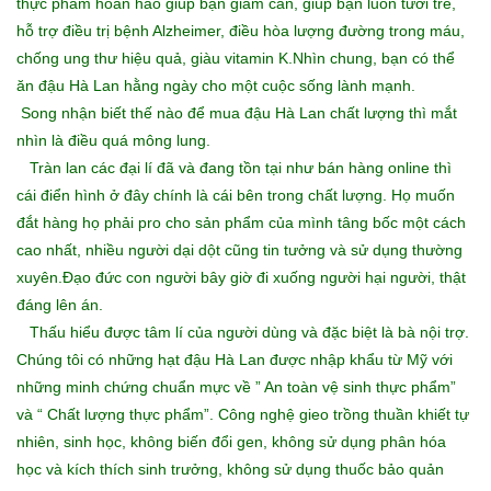
thực phẩm hoàn hảo giúp bạn giảm cân, giúp bạn luôn tươi trẻ,
hỗ trợ điều trị bệnh Alzheimer, điều hòa lượng đường trong máu,
chống ung thư hiệu quả, giàu vitamin K.Nhìn chung, bạn có thể
ăn đậu Hà Lan hằng ngày cho một cuộc sống lành mạnh.
Song nhận biết thế nào để
mua đậu Hà Lan chất lượng
thì mắt
nhìn là điều quá mông lung.
Tràn lan các đại lí đã và đang tồn tại như bán hàng online thì
cái điển hình ở đây chính là cái bên trong chất lượng. Họ muốn
đắt hàng họ phải pro cho sản phẩm của mình tâng bốc một cách
cao nhất, nhiều người dại dột cũng tin tưởng và sử dụng thường
xuyên.Đạo đức con người bây giờ đi xuống người hại người, thật
đáng lên án.
Thấu hiểu được tâm lí của người dùng và đặc biệt là bà nội trợ.
Chúng tôi có những hạt đậu Hà Lan được nhập khẩu từ Mỹ với
những minh chứng chuẩn mực về ” An toàn vệ sinh thực phẩm”
và “ Chất lượng thực phẩm”. Công nghệ gieo trồng thuần khiết tự
nhiên, sinh học, không biến đổi gen, không sử dụng phân hóa
học và kích thích sinh trưởng, không sử dụng thuốc bảo quản