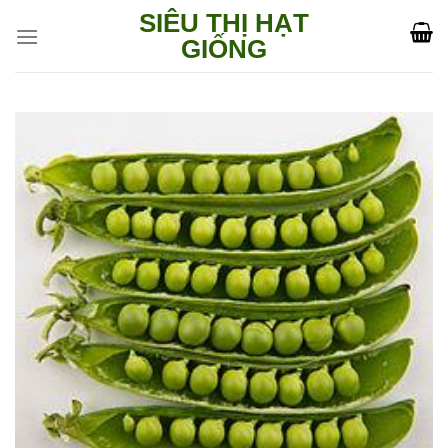
Skip
SIÊU THỊ HẠT
to
GIỐNG
content