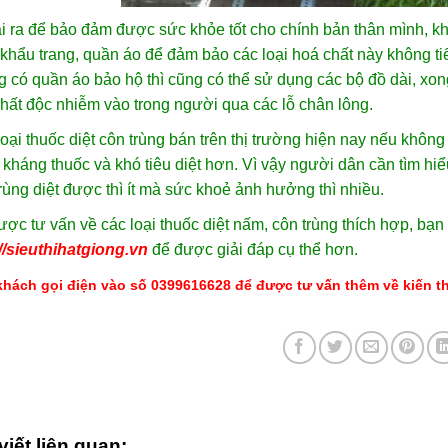
 ra để bảo đảm được sức khỏe tốt cho chính bản thân mình, kh
khẩu trang, quần áo để đảm bảo các loại hoá chất này không ti
 có quần áo bảo hộ thì cũng có thể sử dụng các bộ đồ dài, xong 
hất độc nhiễm vào trong người qua các lỗ chân lông.
oại thuốc diệt côn trùng bán trên thị trường hiện nay nếu khô
 kháng thuốc và khó tiêu diệt hơn. Vì vậy người dân cần tìm hi
rùng diệt được thì ít mà sức khoẻ ảnh hưởng thì nhiều.
ợc tư vấn về các loại thuốc diệt nấm, côn trùng thích hợp, bạn 
//sieuthihatgiong.vn
để được giải đáp cụ thể hơn.
hách gọi điện vào số 0399616628 để được tư vấn thêm về kiến th
viết liên quan: