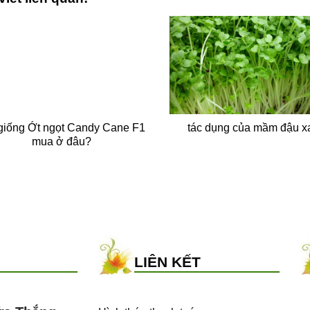
giống Ớt ngọt Candy Cane F1
tác dụng của mầm đậu x
mua ở đâu?
LIÊN KẾT