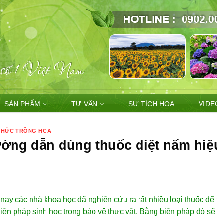
SẢN PHẨM
TƯ VẤN
SỰ TÍCH HOA
VIDE
 THỨC TRỒNG HOA
ớng dẫn dùng thuốc diệt nấm hiệ
nay các nhà khoa học đã nghiên cứu ra rất nhiều loại thuốc để t
iện pháp sinh học trong bảo vệ thực vật. Bằng biện pháp đó sẽ