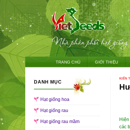
Skip
TRANG CHỦ
GIỚI THIỆU
to
content
KIẾN
DANH MỤC
Hư
Hạt giống hoa
Hạt giống rau
Hiện 
Hạt giống rau mầm
các b