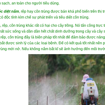
sạch, an toàn cho người tiêu dùng.
c diệt nấm
, rệp hay côn trùng được bán khá phổ biến trên thị 
có độc tính kìm chế sự phát triển và tiêu diệt côn trùng.
rệp, côn trùng khác rất có hại cho cây trồng. Nó tấn công trực t
ất sức sống và dần dần hết chất dinh dưỡng trong cây và cây s
rệp, côn trùng đây là biện pháp tốt nhất để đảm bảo được năng
ắt được sinh lý của các loại bệnh. Để có kết quả tốt nhất nên phu
trùng mới nở. Nếu không nắm bắt kĩ sẽ ảnh hưởng đến môi trư