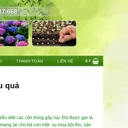
0
₫
O
THANH TOÁN
LIÊN HỆ
u quả
iêu diệt các côn trùng gây hại. Đó được gọi là
 mang lại cho bà con một vụ mùa bội thu, sản