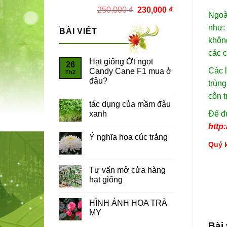
Giá
Giá
250,000
₫
230,000
₫
Ngoài
gốc
hiện
như: 
là:
tại
BÀI VIẾT
không
250,000 ₫.
là:
230,000 ₫.
các c
Hạt giống Ớt ngọt
26
Các l
Candy Cane F1 mua ở
Th2
đâu?
trùng
côn t
tác dụng của mầm đậu
Để đư
xanh
http:
Ý nghĩa hoa cúc trắng
Quý k
Tư vấn mở cửa hàng
hạt giống
HÌNH ẢNH HOA TRÀ
MY
Bài 