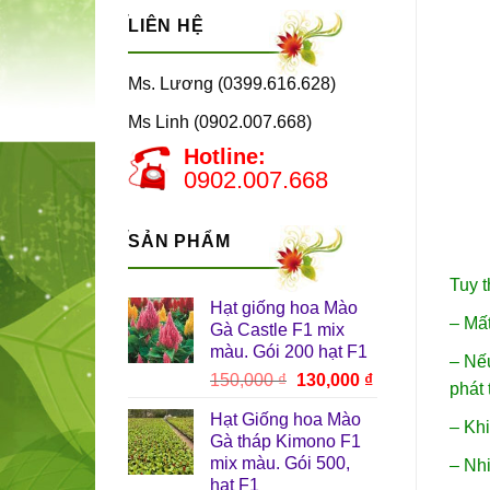
LIÊN HỆ
Ms. Lương (0399.616.628)
Ms Linh (0902.007.668)
Hotline:
0902.007.668
SẢN PHẨM
Tuy 
Hạt giống hoa Mào
– Mất
Gà Castle F1 mix
màu. Gói 200 hạt F1
– Nếu
Giá
Giá
150,000
₫
130,000
₫
phát 
gốc
hiện
Hạt Giống hoa Mào
là:
tại
– Khi
Gà tháp Kimono F1
150,000 ₫.
là:
mix màu. Gói 500,
– Nhi
130,000 ₫.
hạt F1