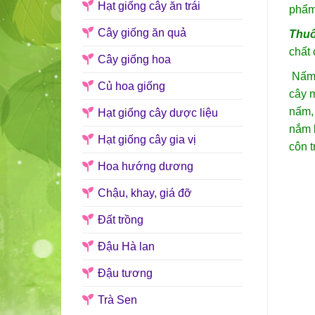
Hạt giống cây ăn trái
phẩm 
Cây giống ăn quả
Thuố
chất 
Cây giống hoa
Nấm, 
Củ hoa giống
cây m
nấm, 
Hạt giống cây dược liệu
nắm b
Hạt giống cây gia vị
côn 
Hoa hướng dương
Chậu, khay, giá đỡ
Đất trồng
Đậu Hà lan
Đậu tương
Trà Sen