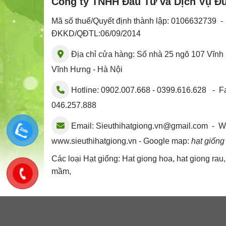
Công ty TNHH Đầu Tư và Dịch Vụ Đ
Mã số thuế/Quyết định thành lập: 0106632739 
ĐKKD/QĐTL:06/09/2014
Địa chỉ cửa hàng: Số nhà 25 ngõ 107 Vĩn
Vĩnh Hưng - Hà Nội
Hotline: 0902.007.668 - 0399.616.628 - Fa
046.257.888
Email:
Sieuthihatgiong.vn@gmail.com
- We
www.sieuthihatgiong.vn - Google map:
hạt giống
Các loại Hạt giống:
Hat giong hoa
,
hat giong rau
mầm
,