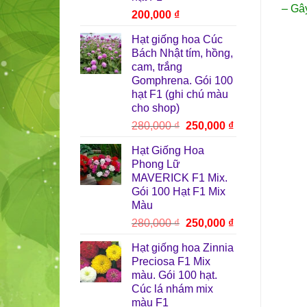
– Gâ
200,000
₫
Hạt giống hoa Cúc
Bách Nhật tím, hồng,
cam, trắng
Gomphrena. Gói 100
hạt F1 (ghi chú màu
cho shop)
Giá
Giá
280,000
₫
250,000
₫
gốc
hiện
Hạt Giống Hoa
là:
tại
Phong Lữ
280,000 ₫.
là:
MAVERICK F1 Mix.
250,000 ₫.
Gói 100 Hạt F1 Mix
Màu
Giá
Giá
280,000
₫
250,000
₫
gốc
hiện
Hạt giống hoa Zinnia
là:
tại
Preciosa F1 Mix
280,000 ₫.
là:
màu. Gói 100 hạt.
250,000 ₫.
Cúc lá nhám mix
màu F1