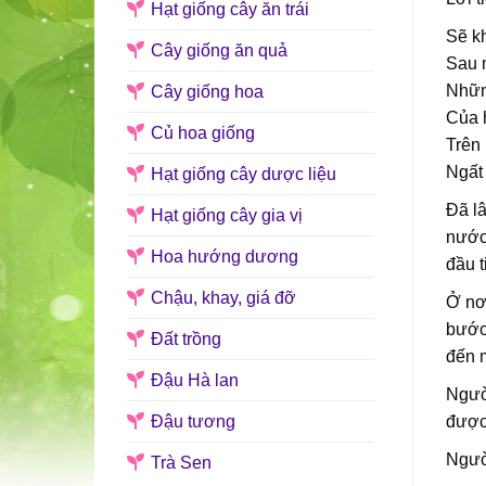
Hạt giống cây ăn trái
Sẽ k
Cây giống ăn quả
Sau 
Nhữn
Cây giống hoa
Của 
Củ hoa giống
Trên
Ngất 
Hạt giống cây dược liệu
Đã lâ
Hạt giống cây gia vị
nước
Hoa hướng dương
đầu t
Chậu, khay, giá đỡ
Ở nơi
bước 
Đất trồng
đến m
Đậu Hà lan
Người
Đậu tương
được 
Người
Trà Sen