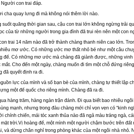
 Người con trai đáp.
 cha quay lưng đi mà không nói thêm lời nào.
 suốt quãng thời gian sau, cậu con trai lớn không ngừng trải 
ọc của từ những người trong gia đình đã trui rèn nên một con 
on trai 14 năm nào đã trở thành chàng thanh niên cao lớn. Tron
nhiêu mơ ước. Có những ước mơ thất nhỏ bé như một câu chuyện
g đế. Có những mơ ước mà chàng đã giành được, những vinh q
 mắt. Cho đến một ngày, chàng muốn đi tìm một chỗ đứng riêng
 đã quyết định ra đi.
guồn lực của mình và số bạn bè của mình, chàng tự thiết lập 
ựng một đế quốc cho riêng mình. Chàng đã ra đi.
qua hàng trăm, hàng ngàn trận đánh. Đi qua biết bao nhiêu ng
ùng mạnh, nhưng trong đàu chàng mới chỉ vọn vẹn có “kinh ngh
i chính chiến, mái tóc xanh thủa nào đã ngả màu tráng ngà, cá
mặt trời.Vị hoàng đế, một mình một người chậm bước trên đất 
i, và dừng chân nghỉ trong phòng khác của một ngôi nhà nhỏ. 