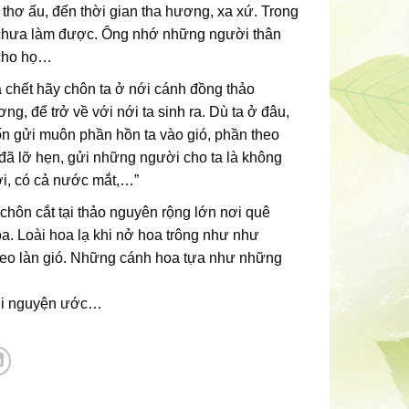
thơ ấu, đến thời gian tha hương, xa xứ. Trong
 chưa làm được. Ông nhớ những người thân
 cho họ…
ta chết hãy chôn ta ở nới cánh đồng thảo
g, để trở về với nới ta sinh ra. Dù ta ở đâu,
n gửi muôn phần hồn ta vào gió, phần theo
đã lỡ hẹn, gửi những người cho ta là không
i, có cả nước mắt,…”
chôn cắt tại thảo nguyên rộng lớn nơi quê
a. Loài hoa lạ khi nở hoa trông như như
theo làn gió. Những cánh hoa tựa như những
lời nguyện ước…