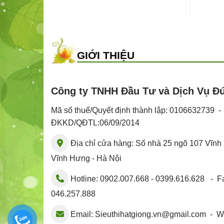
GIỚI THIỆU
Công ty TNHH Đầu Tư và Dịch Vụ Đ
Mã số thuế/Quyết định thành lập: 0106632739 
ĐKKD/QĐTL:06/09/2014
Địa chỉ cửa hàng: Số nhà 25 ngõ 107 Vĩn
Vĩnh Hưng - Hà Nội
Hotline: 0902.007.668 - 0399.616.628 - Fa
046.257.888
Email:
Sieuthihatgiong.vn@gmail.com
- We