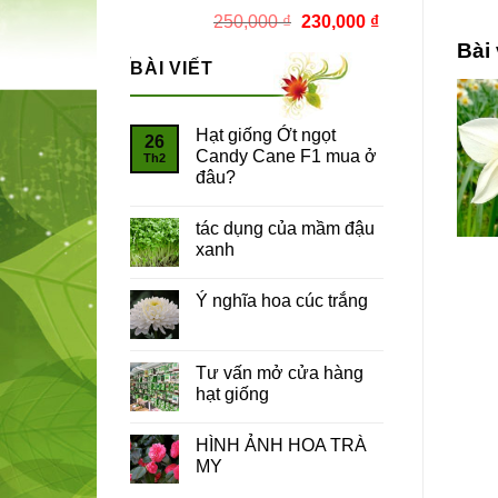
Giá
Giá
250,000
₫
230,000
₫
gốc
hiện
Bài 
là:
tại
BÀI VIẾT
250,000 ₫.
là:
230,000 ₫.
Hạt giống Ớt ngọt
26
Candy Cane F1 mua ở
Th2
đâu?
tác dụng của mầm đậu
xanh
Ý nghĩa hoa cúc trắng
Tư vấn mở cửa hàng
hạt giống
HÌNH ẢNH HOA TRÀ
MY