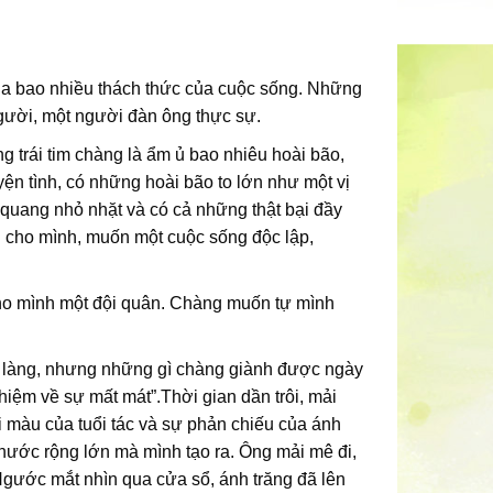
qua bao nhiều thách thức của cuộc sống. Những
người, một người đàn ông thực sự.
g trái tim chàng là ẩm ủ bao nhiêu hoài bão,
 tình, có những hoài bão to lớn như một vị
uang nhỏ nhặt và có cả những thật bại đầy
 cho mình, muốn một cuộc sống độc lập,
cho mình một đội quân. Chàng muốn tự mình
ôi làng, nhưng những gì chàng giành được ngày
iệm về sự mất mát”.Thời gian dần trôi, mải
i màu của tuổi tác và sự phản chiếu của ánh
nước rộng lớn mà mình tạo ra. Ông mải mê đi,
Ngước mắt nhìn qua cửa sổ, ánh trăng đã lên