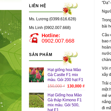
“Dạ”-
LIÊN HỆ
Người
Ms. Lương (0399.616.628)
Trong
bài h
Ms Linh (0902.007.668)
Cậu c
Hotline:
0902.007.668
bao 
hoàn
nước
SẢN PHẨM
chàng
Với n
Hạt giống hoa Mào
xây d
Gà Castle F1 mix
màu. Gói 200 hạt F1
Trải 
Giá
Giá
150,000
₫
130,000
₫
một h
gốc
hiện
Hạt Giống hoa Mào
mê vớ
là:
tại
Gà tháp Kimono F1
150,000 ₫.
là:
nắng 
mix màu. Gói 500,
130,000 ₫.
đi mã
hạt F1