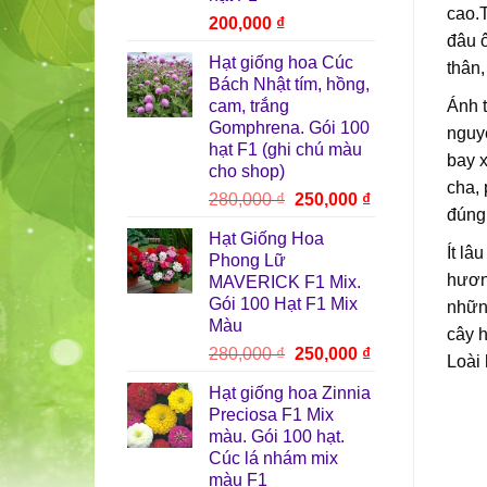
cao.T
200,000
₫
đâu 
Hạt giống hoa Cúc
thân
Bách Nhật tím, hồng,
Ánh t
cam, trắng
Gomphrena. Gói 100
nguyê
hạt F1 (ghi chú màu
bay x
cho shop)
cha, 
Giá
Giá
280,000
₫
250,000
₫
đúng
gốc
hiện
Hạt Giống Hoa
là:
tại
Ít lâ
Phong Lữ
280,000 ₫.
là:
hương
MAVERICK F1 Mix.
250,000 ₫.
Gói 100 Hạt F1 Mix
những
Màu
cây 
Giá
Giá
280,000
₫
250,000
₫
Loài
gốc
hiện
Hạt giống hoa Zinnia
là:
tại
Preciosa F1 Mix
280,000 ₫.
là:
màu. Gói 100 hạt.
250,000 ₫.
Cúc lá nhám mix
màu F1