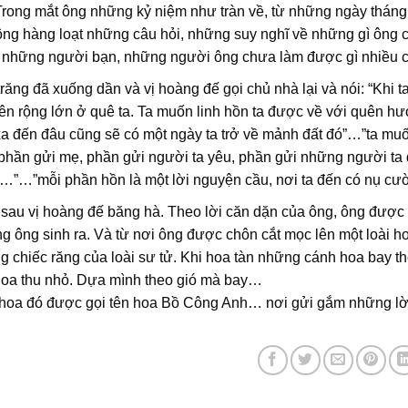
rong mắt ông những kỷ niệm như tràn về, từ những ngày tháng 
ông hàng loạt những câu hỏi, những suy nghĩ về những gì ông
, những người bạn, những người ông chưa làm được gì nhiều
răng đã xuống dần và vị hoàng đế gọi chủ nhà lại và nói: “Khi 
n rộng lớn ở quê ta. Ta muốn linh hồn ta được về với quên hươn
a đến đâu cũng sẽ có một ngày ta trở về mảnh đất đó”…”ta muố
phần gửi mẹ, phần gửi người ta yêu, phần gửi những người ta 
…”…”mỗi phần hồn là một lời nguyện cầu, nơi ta đến có nụ cườ
u sau vị hoàng đế băng hà. Theo lời căn dặn của ông, ông được 
 ông sinh ra. Và từ nơi ông được chôn cắt mọc lên một loài ho
 chiếc răng của loài sư tử. Khi hoa tàn những cánh hoa bay 
hoa thu nhỏ. Dựa mình theo gió mà bay…
 hoa đó được gọi tên hoa Bồ Công Anh… nơi gửi gắm những 