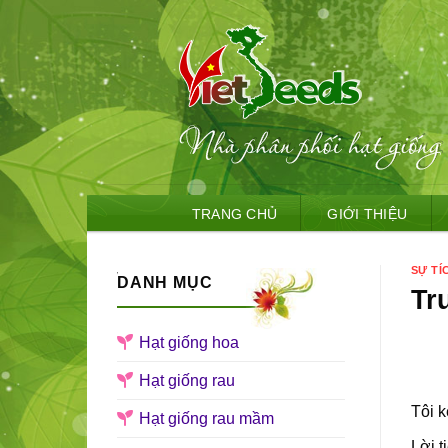
Skip
TRANG CHỦ
GIỚI THIỆU
to
content
SỰ TÍ
DANH MỤC
Tr
Hạt giống hoa
Hạt giống rau
Tôi 
Hạt giống rau mầm
Lời t