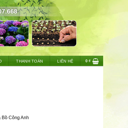
0
₫
O
THANH TOÁN
LIÊN HỆ
oa Bồ Công Anh