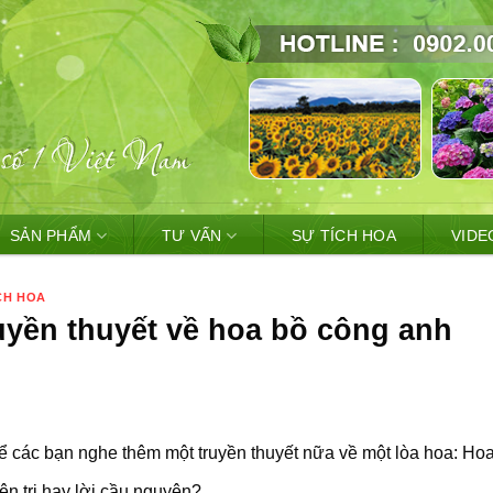
SẢN PHẨM
TƯ VẤN
SỰ TÍCH HOA
VIDE
CH HOA
uyền thuyết về hoa bồ công anh
kể các bạn nghe thêm một truyền thuyết nữa về một lòa hoa: H
iên tri hay lời cầu nguyện?