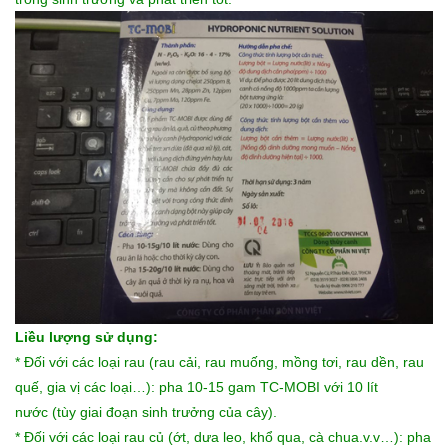
Liều lượng sử dụng:
* Đối với các loại rau (rau cải, rau muống, mồng tơi, rau dền, rau
quế, gia vị các loại…): pha 10-15 gam TC-MOBI với 10 lít
nước (tùy giai đoạn sinh trưởng của cây).
* Đối với các loại rau củ (ớt, dưa leo, khổ qua, cà chua.v.v…): pha