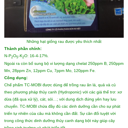
Những
hạt giống rau
được yêu thích nhất
Thành phần chính:
N-P
O
-K
O: 16-4-17%.
2
5
2
Ngoài ra còn bổ sung bộ vi lượng dạng chelat 250ppm B, 250ppm
Mn, 28ppm Zn, 12ppm Cu, 7ppm Mo, 120ppm Fe.
Công dụng:
Chế phẩm TC-MOBI được dùng để trồng rau ăn lá, quả và củ
theo phương pháp thủy canh (Hydroponic) với các giá thể trơ: xơ
dừa (đã qua xử lý), cát, sỏi…; với dung dịch đứng yên hay lưu
chuyển. TC-MOBI chứa đầy đủ các dinh dưỡng cần cho sự phát
triển tự nhiên của câu mà không cần đất. Sự cân đối tuyệt vời
trong công thức dinh dưỡng thủy canh dạng bột này giúp cây
trồng sinh trưởng và phát triển tốt.