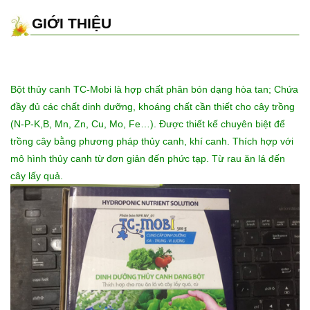
GIỚI THIỆU
Bột thủy canh TC-Mobi là hợp chất phân bón dạng hòa tan; Chứa
đầy đủ các chất dinh dưỡng, khoáng chất cần thiết cho cây trồng
(N-P-K,B, Mn, Zn, Cu, Mo, Fe…). Được thiết kế chuyên biệt để
trồng cây bằng phương pháp thủy canh, khí canh. Thích hợp với
mô hình thủy canh từ đơn giản đến phức tạp. Từ rau ăn lá đến
cây lấy quả.