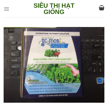
Skip
SIÊU THỊ HẠT
to
GIỐNG
content