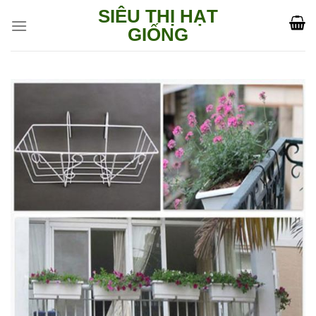
Skip
SIÊU THỊ HẠT
to
GIỐNG
content