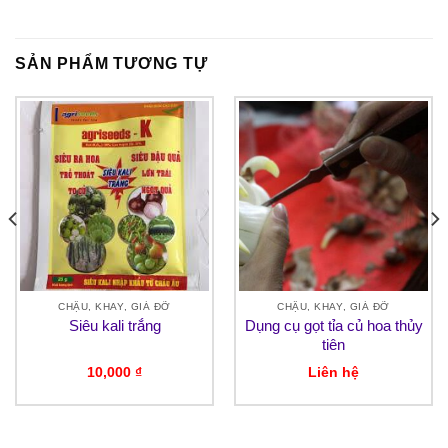
SẢN PHẨM TƯƠNG TỰ
CHẬU, KHAY, GIÁ ĐỠ
CHẬU, KHAY, GIÁ ĐỠ
Siêu kali trắng
Dụng cụ gọt tỉa củ hoa thủy
tiên
10,000
₫
Liên hệ