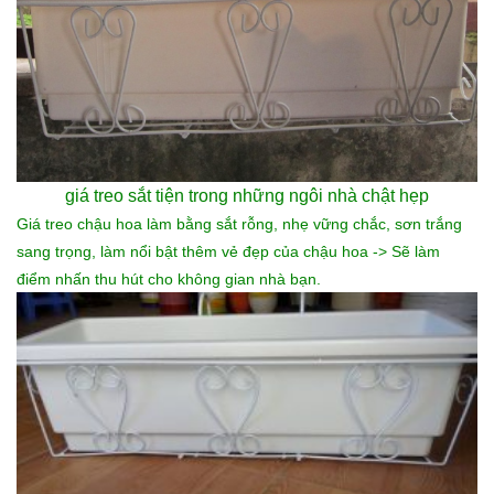
giá treo sắt
tiện trong những ngôi nhà chật hẹp
Giá treo chậu hoa làm bằng sắt rỗng, nhẹ vững chắc, sơn trắng
sang trọng, làm nổi bật thêm vẻ đẹp của chậu hoa -> Sẽ làm
điểm nhấn thu hút cho không gian nhà bạn.