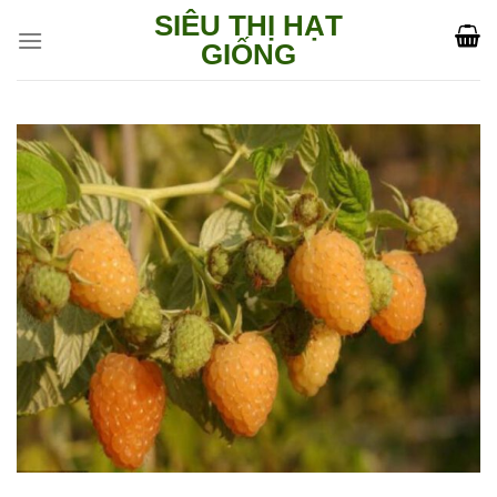
Skip
SIÊU THỊ HẠT
to
GIỐNG
content