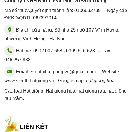
Công ty TNHH Đầu Tư và Dịch Vụ Đức Thắng
Mã số thuế/Quyết định thành lập: 0106632739 - Ngày cấp
ĐKKD/QĐTL:06/09/2014
Địa chỉ cửa hàng: Số nhà 25 ngõ 107 Vĩnh Hưng,
phường Vĩnh Hưng - Hà Nội
Hotline: 0902.007.668 - 0399.616.628 - Fax :
046.257.888
Email:
Sieuthihatgiong.vn@gmail.com
- Website:
www.sieuthihatgiong.vn - Google map:
hạt giống hoa
Các loại Hạt giống:
Hat giong hoa
,
hat giong rau
,
hạt giống
rau mầm
,
LIÊN KẾT