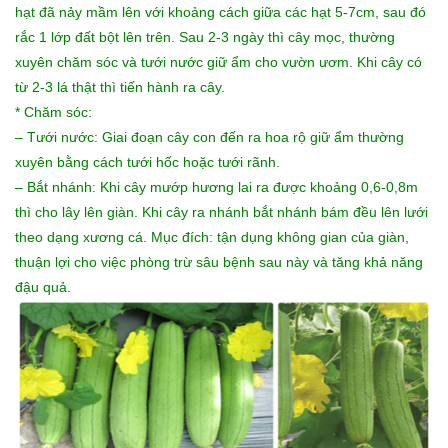
hạt đã nảy mầm lên với khoảng cách giữa các hạt 5-7cm, sau đó
rắc 1 lớp đất bột lên trên. Sau 2-3 ngày thì cây mọc, thường
xuyên chăm sóc và tưới nước giữ ẩm cho vườn ươm. Khi cây có
từ 2-3 lá thật thì tiến hành ra cây.
* Chăm sóc:
– Tưới nước: Giai đoạn cây con đến ra hoa rộ giữ ẩm thường
xuyên bằng cách tưới hốc hoặc tưới rãnh.
– Bắt nhánh: Khi cây mướp hương lai ra được khoảng 0,6-0,8m
thì cho lây lên giàn. Khi cây ra nhánh bắt nhánh bám đều lên lưới
theo dạng xương cá. Mục đích: tận dụng không gian của giàn,
thuận lợi cho việc phòng trừ sâu bệnh sau này và tăng khả năng
đậu quả.