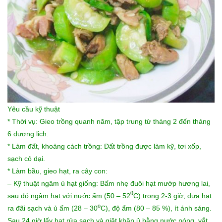
Yêu cầu kỹ thuật
* Thời vụ: Gieo trồng quanh năm, tập trung từ tháng 2 đến tháng
6 dương lịch.
* Làm đất, khoảng cách trồng: Đất trồng được làm kỹ, tơi xốp,
sạch cỏ dại.
* Làm bầu, gieo hạt, ra cây con:
– Kỹ thuật ngâm ủ hạt giống: Bấm nhẹ đuôi hạt mướp hương lai
,
0
sau đó ngâm hạt với nước ấm (50 – 52
C) trong 2-3 giờ, đưa hạt
o
ra đãi sạch và ủ ấm (28 – 30
C), độ ẩm (80 – 85 %), ít ánh sáng.
Sau 24 giờ lấy hạt rửa sạch và giặt khăn ủ bằng nước nóng, vắt