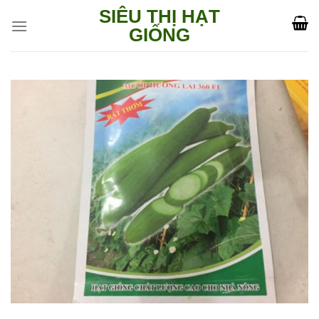
Skip
SIÊU THỊ HẠT
to
GIỐNG
content