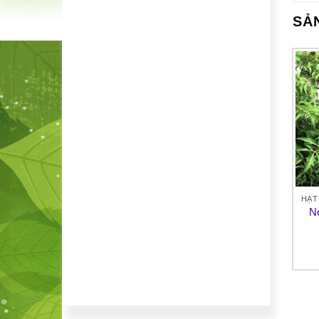
SẢ
HẠT GIỐNG CÂY DƯỢC LIỆU
HẠT GIỐNG CÂY DƯỢC LIỆU
HẠT
Hạt giống cây Việt quất
Cây dược liệu cà gai leo
Nơ
55,000
₫
Liên hệ