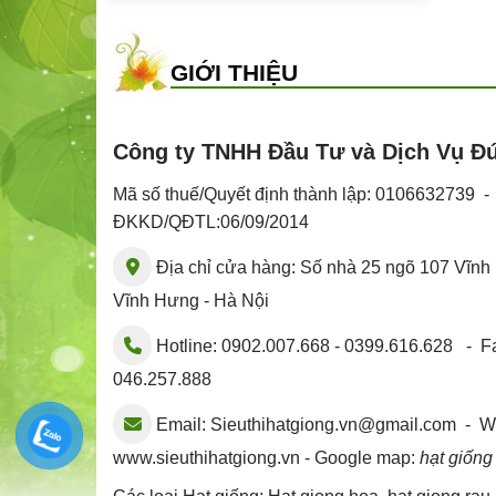
GIỚI THIỆU
Công ty TNHH Đầu Tư và Dịch Vụ Đ
Mã số thuế/Quyết định thành lập: 0106632739 
ĐKKD/QĐTL:06/09/2014
Địa chỉ cửa hàng: Số nhà 25 ngõ 107 Vĩn
Vĩnh Hưng - Hà Nội
Hotline: 0902.007.668 - 0399.616.628 - Fa
046.257.888
Email:
Sieuthihatgiong.vn@gmail.com
- We
www.sieuthihatgiong.vn - Google map:
hạt giống