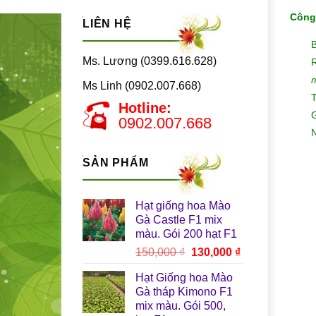
Công
LIÊN HỆ
Ms. Lương (0399.616.628)
R
Ms Linh (0902.007.668)
T
Hotline:
G
0902.007.668
N
SẢN PHẨM
Hạt giống hoa Mào
Gà Castle F1 mix
màu. Gói 200 hạt F1
Giá
Giá
150,000
₫
130,000
₫
gốc
hiện
Hạt Giống hoa Mào
là:
tại
Gà tháp Kimono F1
150,000 ₫.
là:
mix màu. Gói 500,
130,000 ₫.