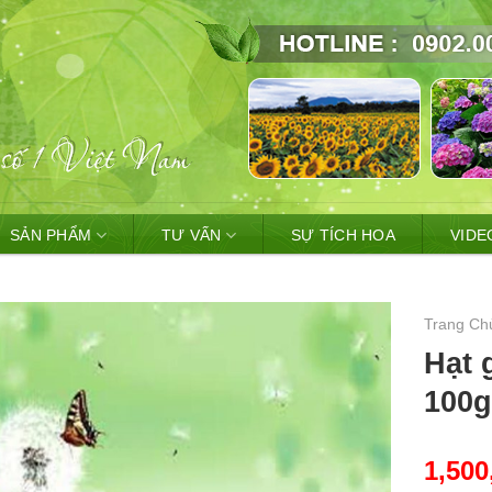
SẢN PHẨM
TƯ VẤN
SỰ TÍCH HOA
VIDE
Trang Ch
Hạt 
100
1,500