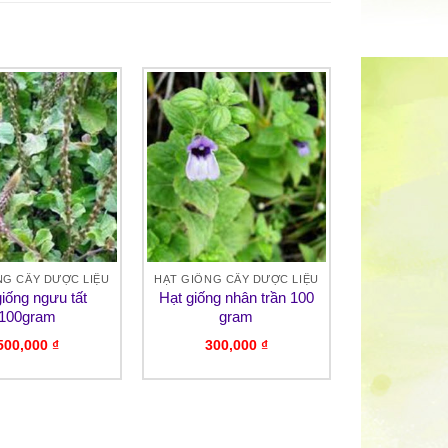
NG CÂY DƯỢC LIỆU
HẠT GIỐNG CÂY DƯỢC LIỆU
giống ngưu tất
Hạt giống nhân trần 100
100gram
gram
500,000
₫
300,000
₫