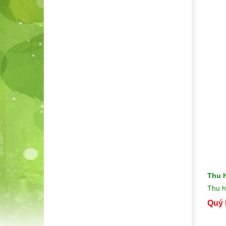
Thu 
Thu h
Quý 