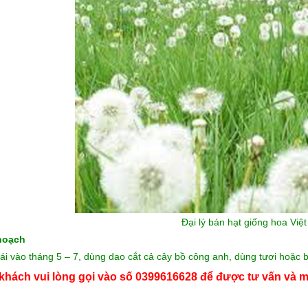
Đại lý bán hạt giống hoa
Việt
hoạch
ái vào tháng 5 – 7, dùng dao cắt cả cây bồ công anh, dùng tươi hoặc
khách vui lòng gọi vào số 0399616628 để được tư vấn và m