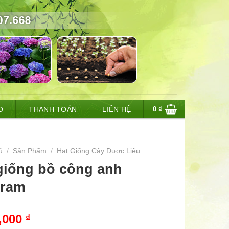
0
₫
O
THANH TOÁN
LIÊN HỆ
ủ
/
Sản Phẩm
/
Hạt Giống Cây Dược Liệu
giống bồ công anh
gram
,000
₫