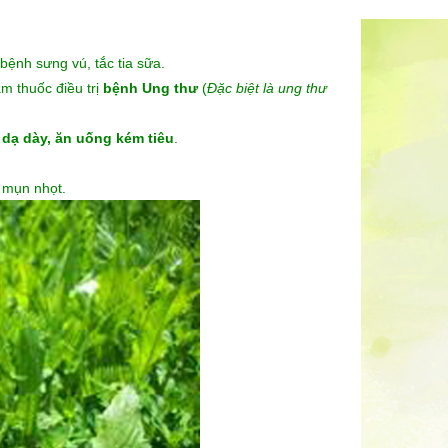
bệnh sưng vú, tắc tia sữa.
m thuốc điều trị
bệnh Ung thư
(
Đặc biệt là ung thư
 dạ dày, ăn uống kém tiêu
.
 mụn nhọt.