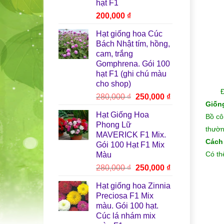
hạt F1
200,000
₫
Hạt giống hoa Cúc
Bách Nhật tím, hồng,
cam, trắng
Gomphrena. Gói 100
hạt F1 (ghi chú màu
cho shop)
Đ
Giá
Giá
280,000
₫
250,000
₫
Giốn
gốc
hiện
Hạt Giống Hoa
Bồ cô
là:
tại
Phong Lữ
280,000 ₫.
là:
thườn
MAVERICK F1 Mix.
250,000 ₫.
Cách
Gói 100 Hạt F1 Mix
Có th
Màu
Giá
Giá
280,000
₫
250,000
₫
gốc
hiện
Hạt giống hoa Zinnia
là:
tại
Preciosa F1 Mix
280,000 ₫.
là:
màu. Gói 100 hạt.
250,000 ₫.
Cúc lá nhám mix