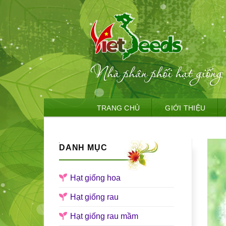
Skip
TRANG CHỦ
GIỚI THIỆU
to
content
DANH MỤC
Hạt giống hoa
Hạt giống rau
Hạt giống rau mầm