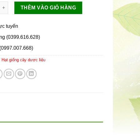
g bồ công anh 100gram số lượng
THÊM VÀO GIỎ HÀNG
rực tuyến
ng (0399.616.628)
(0997.007.668)
:
Hạt giống cây dược liệu