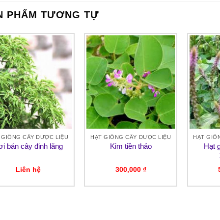
N PHẨM TƯƠNG TỰ
 GIỐNG CÂY DƯỢC LIỆU
HẠT GIỐNG CÂY DƯỢC LIỆU
HẠT GIỐ
i bán cây đinh lăng
Kim tiền thảo
Hạt 
Liên hệ
300,000
₫