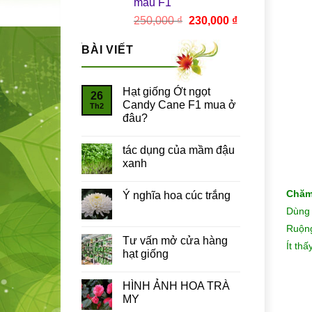
màu F1
Giá
Giá
250,000
₫
230,000
₫
gốc
hiện
là:
tại
BÀI VIẾT
250,000 ₫.
là:
230,000 ₫.
Hạt giống Ớt ngọt
26
Candy Cane F1 mua ở
Th2
đâu?
tác dụng của mầm đậu
xanh
Chăm
Ý nghĩa hoa cúc trắng
Dùng 
Ruộng
Tư vấn mở cửa hàng
Ít thấ
hạt giống
HÌNH ẢNH HOA TRÀ
MY