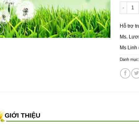
Hạt giốn
Hỗ trợ t
Ms. Lươ
Ms Linh 
Danh mục
GIỚI THIỆU