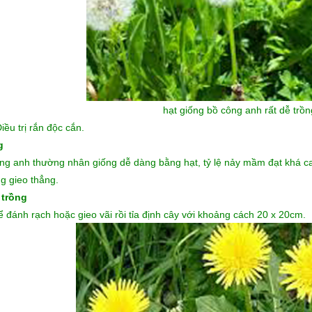
hạt giống bồ công anh
rất dễ trồ
iều trị rắn độc cắn.
g
ng anh thường nhân giống dễ dàng bằng hạt
, tỷ lệ nảy mầm đạt khá 
g gieo thẳng.
 trồng
ể đánh rạch hoặc gieo vãi rồi tỉa định cây với khoảng cách 20 x 20cm.