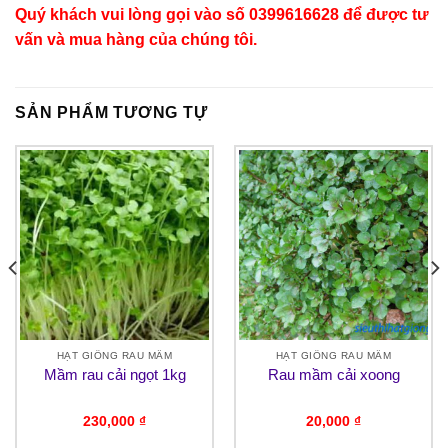
Quý khách vui lòng gọi vào số 0399616628 để được tư
vấn và mua hàng của chúng tôi.
SẢN PHẨM TƯƠNG TỰ
HẠT GIỐNG RAU MẦM
HẠT GIỐNG RAU MẦM
Mầm rau cải ngọt 1kg
Rau mầm cải xoong
230,000
₫
20,000
₫