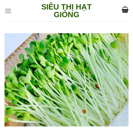
Skip
SIÊU THỊ HẠT
to
GIỐNG
content