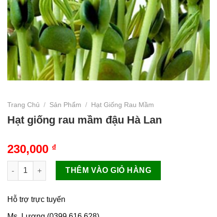
Trang Chủ
/
Sản Phẩm
/
Hạt Giống Rau Mầm
Hạt giống rau mầm đậu Hà Lan
230,000
₫
Hạt giống rau mầm đậu Hà Lan số lượng
THÊM VÀO GIỎ HÀNG
Hỗ trợ trực tuyến
Ms. Lương (0399.616.628)