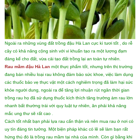
Ngoài ra những vùng đất trồng đậu Hà Lan cực kì tươi tốt , do rễ
cây có khả năng cộng sinh với vi khuẩn tạo ra một lượng đạm
đáng kể cho đất, vừa cải tạo đất trồng lại an toàn tự nhiên.
Rau mầm đậu Hà Lan
một thực phẩm tốt, nhưng trên thị trường
đang bán nhiều loại rau không đảm bảo sức khoe, việc làm dụng
các thuốc bảo vẹ thực vật một cách nghiêm trọng đã làm hại sức
khỏe người dung, ngoài ra để tăng lợi nhuận rút ngăn thời gian
trồng rau họ đã sử dụng thuốc kích thích tăng trưởng àm rau lớn
nhanh bất thường trái với quy luật tự nhiên, ăn phải khả năng
mắc ung thư sẽ rất cao .
Cách tốt nhất bạn phải lựa rau cẩn thận và nên mua rau ở nơi có
uy tín đáng tin tưởng. Một biện pháp khác có lẽ sẽ làm bạn rất
hứng thú đó là trồng rau mầm tại nhà của mình. Còn gì bằng khi