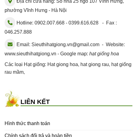
Địa chỉ cửa hàng: Số nhà 25 ngõ 107 Vĩnh Hưng,
phường Vĩnh Hưng - Hà Nội
Hotline: 0902.007.668 - 0399.616.628 - Fax :
046.257.888
Email:
Sieuthihatgiong.vn@gmail.com
- Website:
www.sieuthihatgiong.vn - Google map:
hạt giống hoa
Các loại Hạt giống:
Hat giong hoa
,
hat giong rau
,
hạt giống
rau mầm
,
LIÊN KẾT
Hình thức thanh toán
Chính sách đổi trả và hoàn tiền