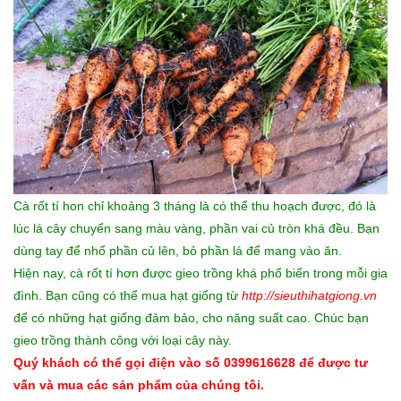
Cà rốt tí hon chỉ khoảng 3 tháng là có thể thu hoạch được, đó là
lúc lá cây chuyển sang màu vàng, phần vai củ tròn khá đều. Bạn
dùng tay để nhổ phần củ lên, bỏ phần lá để mang vào ăn.
Hiện nay, cà rốt tí hơn được gieo trồng khá phổ biến trong mỗi gia
đình. Bạn cũng có thể mua hạt giống từ
http://sieuthihatgiong.vn
để có những hạt giống đảm bảo, cho năng suất cao. Chúc bạn
gieo trồng thành công với loại cây này.
Quý khách có thể gọi điện vào số 0399616628 để được tư
vấn và mua các sản phẩm của chúng tôi.