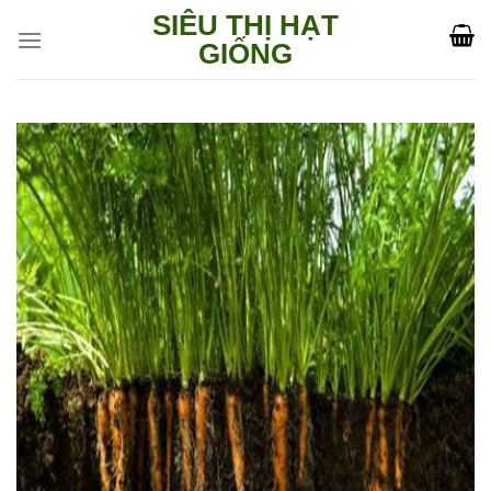
Skip
SIÊU THỊ HẠT
to
GIỐNG
content