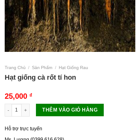
Trang Chủ
/
Sản Phẩm
/
Hạt Giống Rau
Hạt giống cà rốt tí hon
25,000
₫
Hạt giống cà rốt tí hon số lượng
THÊM VÀO GIỎ HÀNG
Hỗ trợ trực tuyến
Ms. Lương (0399.616.628)