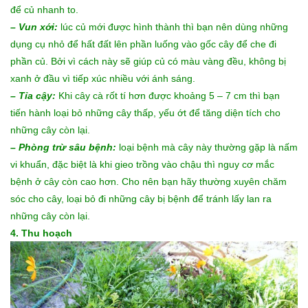
để củ nhanh to.
– Vun xới:
lúc củ mới được hình thành thì bạn nên dùng những
dụng cụ nhỏ để hất đất lên phần luống vào gốc cây để che đi
phần củ. Bởi vì cách này sẽ giúp củ có màu vàng đều, không bị
xanh ở đầu vì tiếp xúc nhiều với ánh sáng.
– Tỉa cậy:
Khi cây cà rốt tí hơn được khoảng 5 – 7 cm thì bạn
tiến hành loại bỏ những cây thấp, yếu ớt để tăng diện tích cho
những cây còn lại.
– Phòng trừ sâu bệnh:
loại bệnh mà cây này thường gặp là nấm
vi khuẩn, đặc biệt là khi gieo trồng vào chậu thì nguy cơ mắc
bệnh ở cây còn cao hơn. Cho nên bạn hãy thường xuyên chăm
sóc cho cây, loại bỏ đi những cây bị bệnh để tránh lấy lan ra
những cây còn lại.
4. Thu hoạch