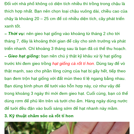
Đối với nhà phố không có diện tích nhiều thì trồng trong chậu là
thích hợp nhất. Bạn nên chọn loại chậu vuông dài, chiều cao của
chậy là khoảng 20 – 25 cm để có nhiều diện tích, cây phát triển
xanh tốt.
– Thời vụ:
nên gieo hạt giống vào khoảng từ tháng 2 cho tới
tháng 7, đây là khoảng thời gian để cây cho sinh trưởng và phát
triển nhanh. Chỉ khoảng 3 tháng sau là bạn đã có thể thu hoạch.
– Gieo hạt giống:
bạn nên chú ý thật kỹ khâu xứ lý hạt giống
trước khi đem gieo trồng
hạt giống cà rốt tí hon
. Dùng tay để vò
thật mạnh, sao cho phần lông cứng của hạt bị gãy hết, tiếp theo
bạn đem trộn hạt giống với đất mùn theo tỉ lệ ngang bằng nhau.
Bạn dùng bình phun để tưới vào hỗn hợp này, cứ như vậy để
trong khoảng 3 ngày thì mới đem gieo hạt. Cuối cùng, bạn có thể
dùng rơm để phủ lên trên và tưới cho ẩm. Hàng ngày dùng nước
để tưới đều đặn vào buổi sáng sớm để hạt nhanh này mầm.
3. Kỹ thuật chăm sóc cà rốt tí hon