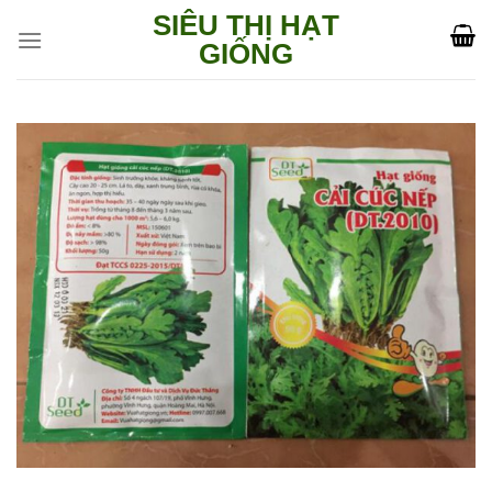
Skip
SIÊU THỊ HẠT
to
GIỐNG
content