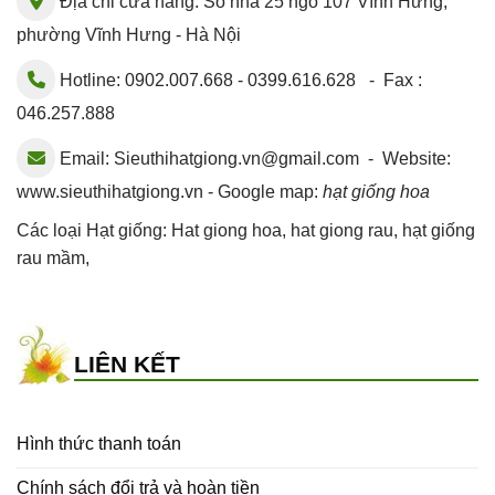
Địa chỉ cửa hàng: Số nhà 25 ngõ 107 Vĩnh Hưng,
phường Vĩnh Hưng - Hà Nội
Hotline: 0902.007.668 - 0399.616.628 - Fax :
046.257.888
Email:
Sieuthihatgiong.vn@gmail.com
- Website:
www.sieuthihatgiong.vn - Google map:
hạt giống hoa
Các loại Hạt giống:
Hat giong hoa
,
hat giong rau
,
hạt giống
rau mầm
,
LIÊN KẾT
Hình thức thanh toán
Chính sách đổi trả và hoàn tiền