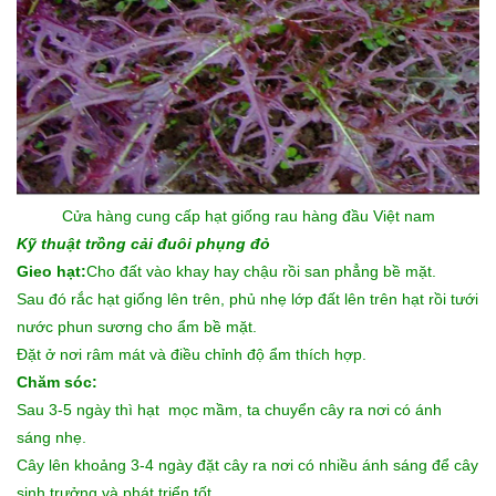
Cửa hàng cung cấp
hạt giống rau
hàng đầu Việt nam
Kỹ thuật trồng cải đuôi phụng đỏ
Gieo hạt:
Cho đất vào khay hay chậu rồi san phẳng bề mặt.
Sau đó rắc hạt giống lên trên, phủ nhẹ lớp đất lên trên hạt rồi tưới
nước phun sương cho ẩm bề mặt.
Đặt ở nơi râm mát và điều chỉnh độ ẩm thích hợp.
Chăm sóc:
Sau 3-5 ngày thì hạt mọc mầm, ta chuyển cây ra nơi có ánh
sáng nhẹ.
Cây lên khoảng 3-4 ngày đặt cây ra nơi có nhiều ánh sáng để cây
sinh trưởng và phát triển tốt.