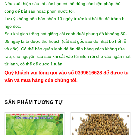
Nếu xuất hiện sâu thì các bạn có thể dùng các biện pháp thủ
công để bắt sâu hoặc phun nước tỏi.
Lưu ý không nên bón phân 10 ngày trước khi hái ăn để tránh bị
ngộ độc.
Sau khi gieo trồng hạt giống cải canh đuôi phụng đỏ khoảng 30-
35 ngày là ta được thu hoạch (cắt sát gốc sau đó nhặt bỏ hết rễ
và gốc). Có thể bảo quản lạnh để ăn dần bằng cách không rửa
rau, cho nguyên rau sau khi cắt vào túi nilon rồi cho vào ngăn mát
tử lạnh, có thể để được 1 tuần.
Quý khách vui lòng gọi vào số 0399616628 để được tư
vấn và mua hàng của chúng tôi.
SẢN PHẨM TƯƠNG TỰ