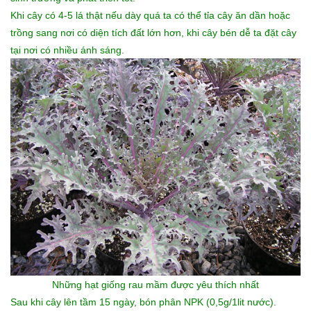
Khi cây có 4-5 lá thật nếu dày quá ta có thể tỉa cây ăn dần hoặc
trồng sang nơi có diện tích đất lớn hơn, khi cây bén dễ ta đặt cây
tại nơi có nhiều ánh sáng.
Những
hạt giống rau mầm
được yêu thích nhất
Sau khi cây lên tầm 15 ngày, bón phân NPK (0,5g/1lit nước).