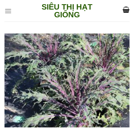
Skip
SIÊU THỊ HẠT
to
GIỐNG
content