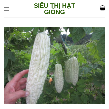
Skip
SIÊU THỊ HẠT
to
GIỐNG
content