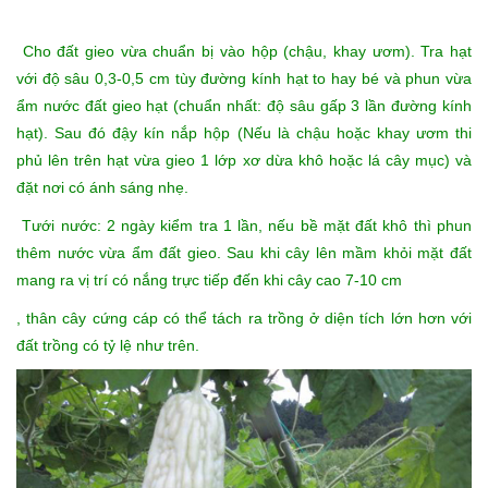
Cho đất gieo vừa chuẩn bị vào hộp (chậu, khay ươm). Tra hạt
với độ sâu 0,3-0,5 cm tùy đường kính hạt to hay bé và phun vừa
ẩm nước đất gieo hạt (chuẩn nhất: độ sâu gấp 3 lần đường kính
hạt). Sau đó đậy kín nắp hộp (Nếu là chậu hoặc khay ươm thi
phủ lên trên hạt vừa gieo 1 lớp xơ dừa khô hoặc lá cây mục) và
đặt nơi có ánh sáng nhẹ.
Tưới nước: 2 ngày kiểm tra 1 lần, nếu bề mặt đất khô thì phun
thêm nước vừa ẩm đất gieo. Sau khi cây lên mầm khỏi mặt đất
mang ra vị trí có nắng trực tiếp đến khi cây cao 7-10 cm
, thân cây cứng cáp có thể tách ra trồng ở diện tích lớn hơn với
đất trồng có tỷ lệ như trên.