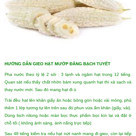
HƯỚNG DẪN GIEO HẠT MƯỚP ĐẮNG BẠCH TUYẾT
Pha nước theo tỷ lệ 2 sôi : 3 lạnh
và ngâm hạt trong 12 tiếng.
Quan sát nếu thấy chất nhờn bám xung quanh hạt thì xả sạch và
thay nước mới. Sau đó mang hạt đi ủ
Trải đều hạt lên khăn giấy ăn hoặc bông gòn hoặc vải mỏng, phủ
thêm 1 lớp tương tự lên trên sau đó phun vừa ẩm khăn (giấy, vải).
Dùng bịch nilong hoặc màn bọc thực phẩm bọc kín lại và đặt ở
chỗ tối ( không ánh sáng, ánh nắng trực tiếp).
Sau 48 tiếng kiểm tra nếu hạt nứt nanh mang đi gieo, còn lại tiếp