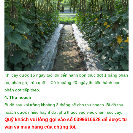
Khi cây được 15 ngày tuổi thì tiến hành bón thúc đợt 1 bằng phân
bò, phân gà, trùn quế… Cứ khoảng 20 ngày thì tiến hành bón
phân đợt tiếp theo.
4. Thu hoạch
Bí đỏ sau khi trồng khoảng 3 tháng sẽ cho thu hoạch. Bí đỏ thu
hoạch được nhiều hay ít đợt phụ thuộc vào việc chăm sóc cây.
Quý khách vui lòng gọi vào số 0399616628 để được tư
vấn và mua hàng của chúng tôi.