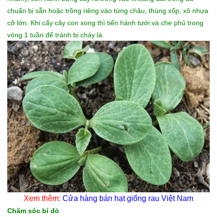
chuẩn bị sẵn hoặc trồng riêng vào từng chậu, thùng xốp, xô nhựa
cỡ lớn. Khi cấy cây con xong thì tiến hành tưới và che phủ trong
vòng 1 tuần để tránh bị cháy lá.
Xem thêm:
Cửa hàng bán
hạt giống rau
Việt Nam
Chăm sóc bí đỏ