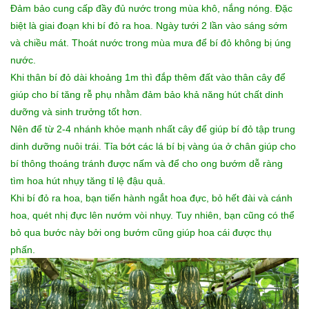
Đảm bảo cung cấp đầy đủ nước trong mùa khô, nắng nóng. Đặc
biệt là giai đoạn khi bí đỏ ra hoa. Ngày tưới 2 lần vào sáng sớm
và chiều mát. Thoát nước trong mùa mưa để bí đỏ không bị úng
nước.
Khi thân bí đỏ dài khoảng 1m thì đắp thêm đất vào thân cây để
giúp cho bí tăng rễ phụ nhằm đảm bảo khả năng hút chất dinh
dưỡng và sinh trưởng tốt hơn.
Nên để từ 2-4 nhánh khỏe mạnh nhất cây để giúp bí đỏ tập trung
dinh dưỡng nuôi trái. Tỉa bớt các lá bí bị vàng úa ở chân giúp cho
bí thông thoáng tránh được nấm và để cho ong bướm dễ ràng
tìm hoa hút nhụy tăng tỉ lệ đậu quả.
Khi bí đỏ ra hoa, bạn tiến hành ngắt hoa đực, bỏ hết đài và cánh
hoa, quét nhị đực lên nướm vòi nhụy. Tuy nhiên, bạn cũng có thể
bỏ qua bước này bởi ong bướm cũng giúp hoa cái được thụ
phấn.