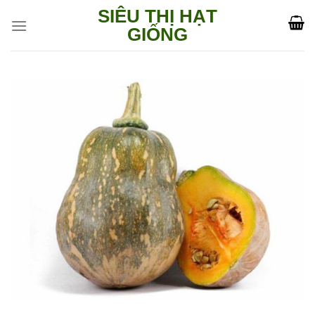
Skip
SIÊU THỊ HẠT
to
GIỐNG
content