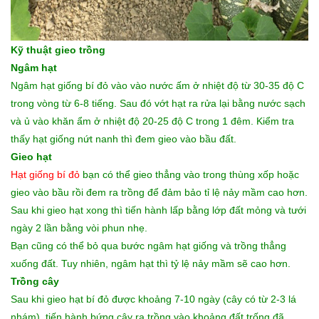
Kỹ thuật gieo trồng
Ngâm hạt
Ngâm hạt giống bí đỏ vào vào nước ấm ở nhiệt độ từ 30-35 độ C
trong vòng từ 6-8 tiếng. Sau đó vớt hạt ra rửa lại bằng nước sạch
và ủ vào khăn ẩm ở nhiệt độ 20-25 độ C trong 1 đêm. Kiểm tra
thấy hạt giống nứt nanh thì đem gieo vào bầu đất.
Gieo hạt
Hạt giống bí đỏ
bạn có thể gieo thẳng vào trong thùng xốp hoặc
gieo vào bầu rồi đem ra trồng để đảm bảo tỉ lệ nảy mầm cao hơn.
Sau khi gieo hạt xong thì tiến hành lấp bằng lớp đất mỏng và tưới
ngày 2 lần bằng vòi phun nhẹ.
Bạn cũng có thể bỏ qua bước ngâm hạt giống và trồng thẳng
xuống đất. Tuy nhiên, ngâm hạt thì tỷ lệ nảy mầm sẽ cao hơn.
Trồng cây
Sau khi gieo hạt bí đỏ được khoảng 7-10 ngày (cây có từ 2-3 lá
nhám), tiến hành bứng cây ra trồng vào khoảng đất trống đã