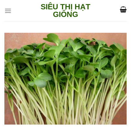
Skip
SIÊU THỊ HẠT
to
GIỐNG
content