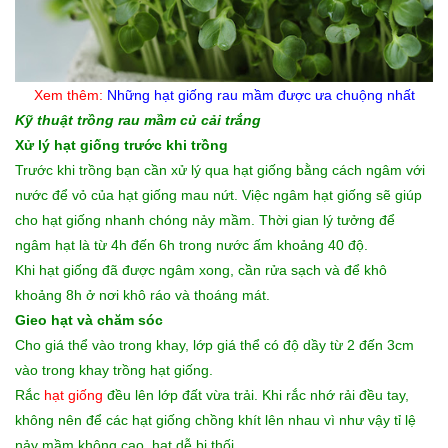
Xem thêm:
Những
hạt giống rau mầm
được ưa chuộng nhất
Kỹ thuật trồng rau mầm củ cải trắng
Xử lý hạt giống trước khi trồng
Trước khi trồng bạn cần xử lý qua hạt giống bằng cách ngâm với
nước để vỏ của hạt giống mau nứt. Việc ngâm hạt giống sẽ giúp
cho hạt giống nhanh chóng nảy mầm. Thời gian lý tưởng để
ngâm hạt là từ 4h đến 6h trong nước ấm khoảng 40 độ.
Khi hạt giống đã được ngâm xong, cần rửa sạch và để khô
khoảng 8h ở nơi khô ráo và thoáng mát.
Gieo hạt và chăm sóc
Cho giá thể vào trong khay, lớp giá thể có độ dầy từ 2 đến 3cm
vào trong khay trồng hạt giống.
Rắc
hạt giống
đều lên lớp đất vừa trải. Khi rắc nhớ rải đều tay,
không nên để các hạt giống chồng khít lên nhau vì như vậy tỉ lệ
nảy mầm không cao, hạt dễ bị thối.