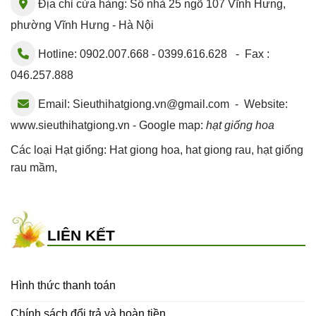
Địa chỉ cửa hàng: Số nhà 25 ngõ 107 Vĩnh Hưng,
phường Vĩnh Hưng - Hà Nội
Hotline: 0902.007.668 - 0399.616.628 - Fax :
046.257.888
Email:
Sieuthihatgiong.vn@gmail.com
- Website:
www.sieuthihatgiong.vn - Google map:
hạt giống hoa
Các loại Hạt giống:
Hat giong hoa
,
hat giong rau
,
hạt giống
rau mầm
,
LIÊN KẾT
Hình thức thanh toán
Chính sách đổi trả và hoàn tiền